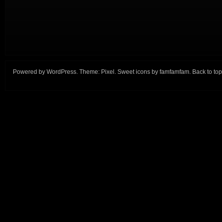
Powered by
WordPress
. Theme:
Pixel
. Sweet icons by
famfamfam
.
Back to top