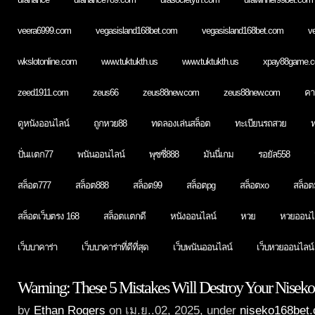
veera6999.com
vegasisland168bet.com
vegasisland168bet.com
ve
wkslotonline.com
www.tuktukth.us
www.tuktukth.us
xpay88game.
zeed1911.com
zeus66
zeus88new.com
zeus88new.com
คา
ดูหนังออนไลน์
ถูกหวย88
ทดลองเล่นสล็อต
ทะเบียนรถสวย
ท
ปั่นแตก77
พนันออนไลน์
พุซซี่888
มันนี่เกม
รอยัล558
สล็อต777
สล็อต888
สล็อต99
สล็อตpg
สล็อตxo
สล็อตม
สล็อตเว็บตรง 168
สล็อตแตกดี
หนังออนไลน์
หวย
หวยออนไ
เว็บบาคาร่า
เว็บบาคาร่าที่ดีที่สุด
เว็บพนันออนไลน์
เว็บหวยออนไลน์
Warning: These 5 Mistakes Will Destroy Your Nisek
by
Ethan Rogers
on เม.ย..02, 2025, under
niseko168bet