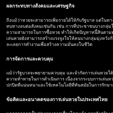
ผลกระทบทางสังคมและเศรษฐกิจ
ถึงแม้ว่าหวยจะสามารถเพิ่มรายได้ให้กับรัฐบาล แต่ในทา
ทบทางลบต่อสังคมเช่นกัน เช่น การที่ประชาชนบางกลุ่มใ
ความสามารถในการซื้อหวย ทำให้เกิดปัญหาหนี้สินตาม
เล่นหวยยังสามารถสร้างแรงจูงใจให้คนบางกลุ่มมุ่งหวั
ละเลยการทำงานเพื่อสร้างความมั่นคงในชีวิต
การจัดการและควบคุม
แม้ว่ารัฐบาลจะพยายามควบคุม และจำกัดการเล่นหวยใต้ดิ
ความท้าทายในการดำเนินการ เนื่องจากระบบการเล่นหวย
ปกปิดที่แน่นหนาและใช้เทคโนโลยีที่ทันสมัยในการรักษ
ข้อคิดและอนาคตของการเล่นหวยในประเทศไทย