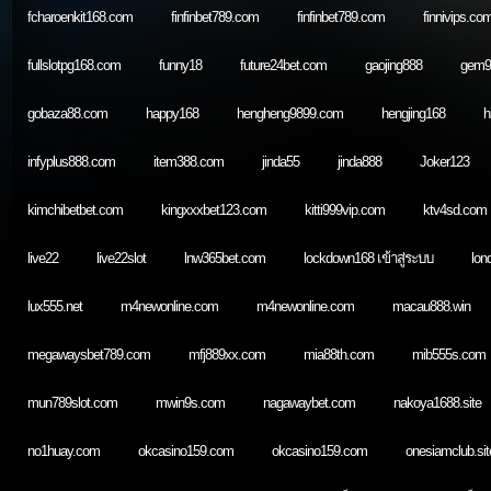
fcharoenkit168.com
finfinbet789.com
finfinbet789.com
finnivips.co
fullslotpg168.com
funny18
future24bet.com
gaojing888
gem9
gobaza88.com
happy168
hengheng9899.com
hengjing168
h
infyplus888.com
item388.com
jinda55
jinda888
Joker123
kimchibetbet.com
kingxxxbet123.com
kitti999vip.com
ktv4sd.com
live22
live22slot
lnw365bet.com
lockdown168 เข้าสู่ระบบ
lon
lux555.net
m4newonline.com
m4newonline.com
macau888.win
megawaysbet789.com
mfj889xx.com
mia88th.com
mib555s.com
mun789slot.com
mwin9s.com
nagawaybet.com
nakoya1688.site
no1huay.com
okcasino159.com
okcasino159.com
onesiamclub.sit