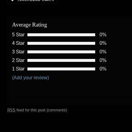
Average Rating
5 Star
0%
4 Star
0%
3 Star
0%
2 Star
0%
1 Star
0%
(Add your review)
RSS
feed for this post (comments)