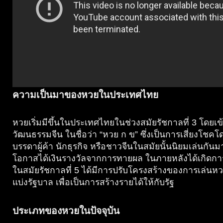
ความเป็นมาของหวยในประเทศไทย
หวยเริ่มมีขึ้นในประเทศไทยในช่วงสมัยรัชกาลที่ 3 โดยเ
วัฒนธรรมจีน ในชื่อว่า “หวย ก ข” ซึ่งเป็นการเสี่ยงโชคโ
บรรดาผู้ค้า นักธุรกิจ หรือชาวจีนในสมัยนั้นนิยมเล่นกันม
โอกาสได้เงินรางวัลจากการทายผล ในภายหลังได้เกิดกา
ในสมัยรัชกาลที่ 5 ได้มีการปรับโครงสร้างของการเล่น
แบ่งรัฐบาล เพื่อเป็นการสร้างรายได้ให้กับรัฐ
ประเภทของหวยในปัจจุบัน