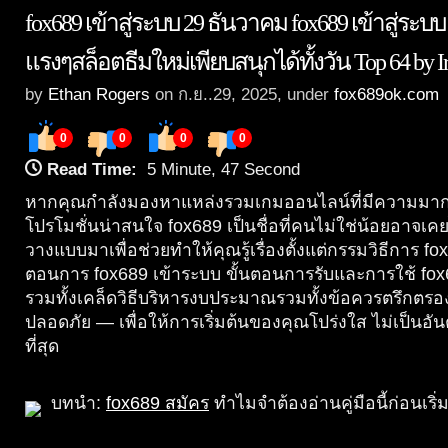
fox689 เข้าสู่ระบบ 29 ธันวาคม fox689 เข้าสู่ระบบ
แรงๆสล็อตธีมใหม่เพียบสนุกได้ทั้งวัน Top 64 by I
by
Ethan Rogers
on ก.ย..29, 2025, under
fox689ok.com
0
0
0
0
Read Time:
5 Minute, 47 Second
หากคุณกำลังมองหาแหล่งรวมเกมออนไลน์ที่มีความมา
โปรโมชั่นน่าสนใจ fox689 เป็นชื่อที่คนไม่ใช่น้อยอาจเคยได
วางแบบมาเพื่อช่วยทำให้คุณรู้เรื่องตั้งแต่กรรมวิธีการ fo
ตอนการ fox689 เข้าระบบ ขั้นตอนการรับและการใช้ fox
รวมทั้งเคล็ดวิธีบริหารงบประมาณรวมทั้งข้อควรตรึกตร
ปลอดภัย — เพื่อให้การเริ่มต้นของคุณโปร่งใส ไม่เป็นอัน
ที่สุด
บทนำ:
fox689 สมัคร
ทำไมจำต้องอ่านคู่มือนี้ก่อนเร