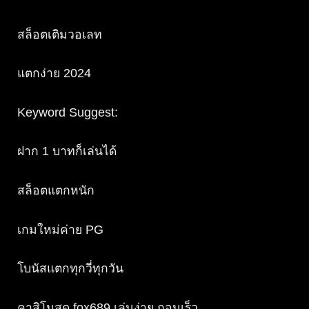
สล็อตเติมวอเลท
แตกง่าย 2024
Keyword Suggest:
ฝาก 1 บาทก็เล่นได้
สล็อตแตกหนัก
เกมใหม่ค่าย PG
โบนัสแตกทุกวี่ทุกวัน
คาสิโนสด fox689 เล่นง่าย ถอนเร็ว