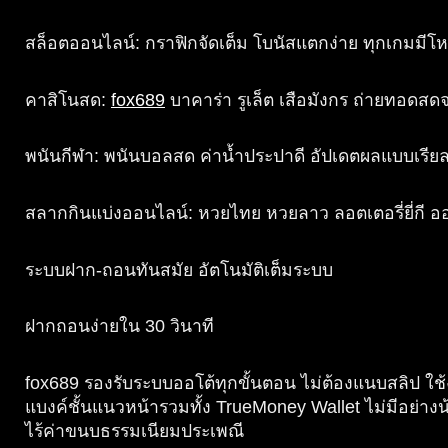
สล็อตออนไลน์: กราฟิกจัดเต็ม โบนัสแตกง่าย ทุกเกมมี
คาสิโนสด:
fox689
บาคาร่า รูเล็ต เสือมังกร ถ่ายทอดสด
พนันกีฬา: พนันบอลสด ค่าน้ำประปาดี อัปเดตผลแบบเรีย
สลากกินแบ่งออนไลน์: หวยไทย หวยลาว ลอตเตอรี่ยี่กี ออ
ระบบฝาก-ถอนทันสมัย อัตโนมัติเต็มระบบ
ฝากถอนง่ายใน 30 วินาที
fox689 รองรับระบบออโต้ทุกขั้นตอน ไม่ต้องแนบสลิป ใช้ง
แบงค์ชั้นแนวหน้ารวมทั้ง TrueMoney Wallet ไม่มีอย่างน
ไร้ค่าขนบธรรมเนียมประเพณี