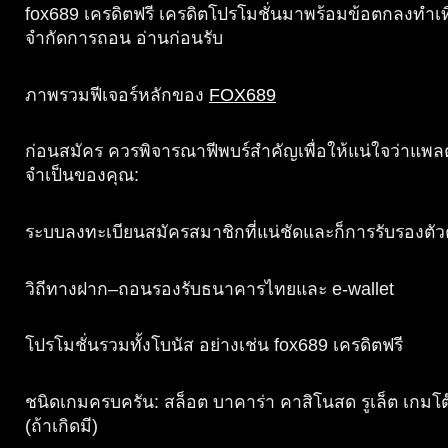
fox689 เครดิตฟรี เครดิตโปรโมชั่นมาพร้อมข้อตกลงทำเท
จำกัดการถอน อ่านก่อนรับ
ภาพรวมฟีเจอร์หลักของ
FOX689
ก่อนสมัคร ควรพิจารณาฟีพบร์สำคัญเพื่อให้แน่ใจว่าแพลตฟ
จำเป็นของคุณ:
ระบบลงทะเบียนสมัครสมาชิกที่แน่ชัดและก็การรับรองตั
วิถีทางฝาก–ถอนรองรับธนาคารไทยและ e-wallet
โปรโมชั่นรวมทั้งโบนัส อย่างเช่น fox689 เครดิตฟรี
ชนิดเกมครบครัน: สล็อต บาคาร่า คาสิโนสด รูเล็ต เกมโต
(ถ้าเกิดมี)