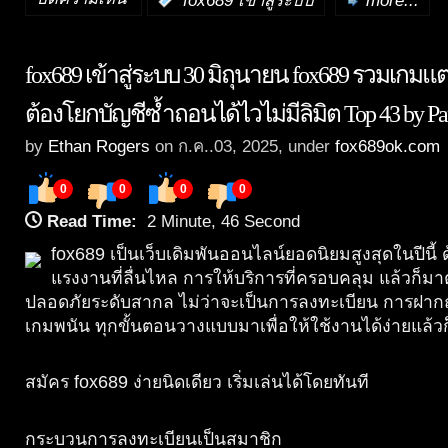
:
fox689 เข้าสู่ระบบ
more...
fox689
fox689 เข้าสู่ระบบ 30 มิถุนายน fox689 รวมเกมแต
เข้า
สู่
ต้องโยกบัญชีซ้ำถอนได้ไวไม่มีลิมิต Top 43 by P
ระบบ
by
Ethan Rogers
on ก.ค..03, 2025, under
fox689ok.com
29
0
0
0
0
ธันวาคม
Read Time:
2 Minute, 46 Second
fox689
fox689 เป็นเว็บเดิมพันออนไลน์ยอดนิยมสูงสุดในปีนี้
แรงงานที่ลื่นไหล การให้บริการที่ครอบคลุม แล้วก็
เข้า
ปลอดภัยระดับสากล ไม่ว่าจะเป็นการลงทะเบียน การฝาก
สู่
เกมพนัน ทุกขั้นตอนวางแบบมาเพื่อให้ใช้งานได้ง่ายแล้วก
ระบบ
สมัคร fox689 ง่ายนิดเดียว เริ่มเล่นได้โดยทันที
รางวัล
ใหญ่
กระบวนการลงทะเบียนเป็นสมาชิก