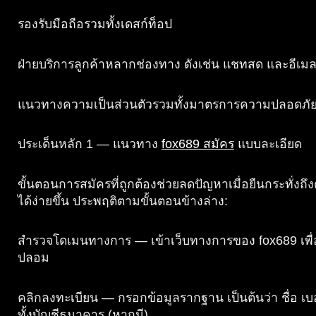
รองรับมือถือรวมทั้งเดสก์ท็อป
ฝ่ายบริการลูกค้าหลากช่องทาง ดังเช่น แชทสด และอีเม
แนวทางความเป็นส่วนตัวรวมทั้งมาตรการความปลอดภั
ประเด็นหลัก 1 — แนวทาง
fox689 สมัคร
แบบละเอียด
ขั้นตอนการสมัครที่ถูกต้องช่วยลดปัญหาเมื่อยืนกระทั่งถึง
ได้ง่ายขึ้น ประพฤติตามขั้นตอนข้างล่าง:
สำรวจโดเมนทางการ — เข้าเว็บทางการของ fox689 เพื่
ปลอม
คลิกลงทะเบียน — กรอกข้อมูลรากฐาน เป็นต้นว่า ชื่อ เบ
ทั้งบัญชีธนาคาร (หากมี)