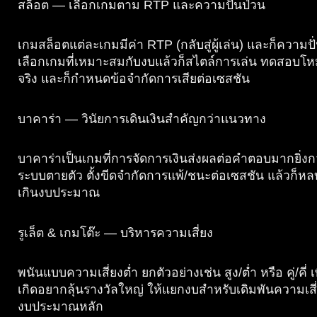
สล็อต — เลือกเกมตาม RTP และความปั่นป่วน
เกมสล็อตแต่ละเกมมีค่า RTP (กลับสู่ผู้เล่น) และก็ความปั
เลือกเกมที่เหมาะสมกับงบแล้วก็สไตล์การเล่น ทดสอบโหม
จริง และก็กำหนดข้อจำกัดการเสียต่อเซสชัน
บาคาร่า — วินัยการเดินเงินสำคัญกว่าแนวทาง
บาคาร่าเป็นเกมที่การจัดการเงินส่งผลต่อคำตอบมากยิ่
ระบบตายตัว ตั้งขีดจำกัดการแพ้/ชนะต่อเซสชัน แล้วก็หล
เกินงบประมาณ
รูเล็ต & เกมโต๊ะ — บริหารความเสี่ยง
พนันแบบความเสี่ยงต่ำ ยกตัวอย่างเช่น สูง/ต่ำ หรือ คู่/คี่ เ
เกิดอยากลุ้นรางวัลใหญ่ ให้แยกงบสำหรับเดิมพันความเส
งบประมาณหลัก