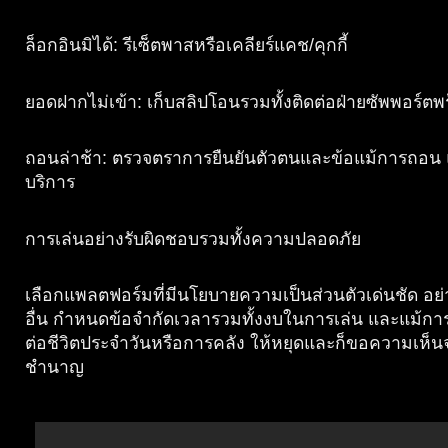
ล็อกอินมิได้: รีเซ็ตพาสหรือเคลียร์แคช/คุกกี้
ยอดฝากไม่เข้า: เก็บสลิปโอนรวมทั้งติดต่อฝ่ายซัพพอร์ต
ถอนล่าช้า: ตรวจตราการยืนยันตัวตนและข้อแม้การถอน แ
บริการ
การเล่นอย่างรับผิดชอบรวมทั้งความปลอดภัย
เลือกแพลตฟอร์มที่มีนโยบายความเป็นส่วนตัวเด่นชัด อย่
อื่น กำหนดข้อจำกัดเวลารวมทั้งงบในการเล่น และแม้กา
ต่อชีวิตประจำวันหรือการคลัง ให้หยุดและก็ขอความเห็นจา
ชำนาญ