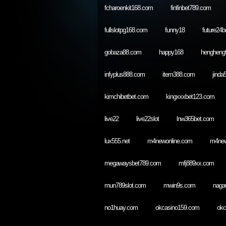
fcharoenkit168.com
finfinbet789.com
fullslotpg168.com
funny18
future24
gobaza88.com
happy168
hengheng
infyplus888.com
item388.com
jinda
kimchibetbet.com
kingxxxbet123.com
live22
live22slot
lnw365bet.com
lux555.net
m4newonline.com
m4new
megawaysbet789.com
mfj889xx.com
mun789slot.com
mwin9s.com
naga
no1huay.com
okcasino159.com
okc