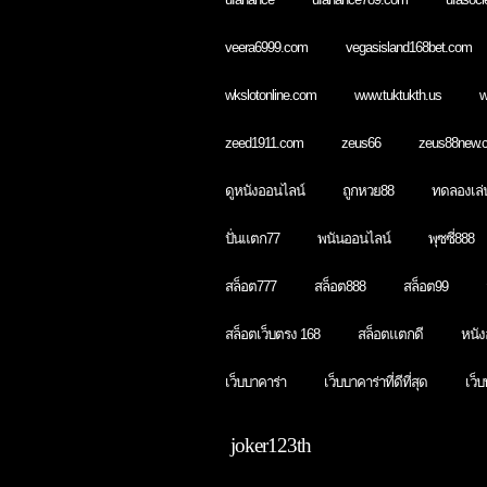
veera6999.com
vegasisland168bet.com
wkslotonline.com
www.tuktukth.us
w
zeed1911.com
zeus66
zeus88new.
ดูหนังออนไลน์
ถูกหวย88
ทดลองเล่
ปั่นแตก77
พนันออนไลน์
พุซซี่888
สล็อต777
สล็อต888
สล็อต99
สล็อตเว็บตรง 168
สล็อตแตกดี
หนัง
เว็บบาคาร่า
เว็บบาคาร่าที่ดีที่สุด
เว็
joker123th