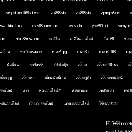
vegasisland168bet.com
ver888.vip
ver888.vip
vipmgm8.net
w
ww.tuktukth.us
xpay88game.com
xway.info
yak699.net
yumyum1
com
zeus88new.com
คาสิโน
คาสิโนออนไลน์
จ๊วด 69
ซอย
นสล็อต
ทะเบียนรถสวย
ทางเข้าpg
บาคาร่า
บาคาร่า168
บาค
มันนี่เกม
รอยัล558
สปอร์ตบุ๊ก
สล็อต
สล็อต 918kiss
สล
สล็อตpg
สล็อตxo
สล็อตมันนี่เกม
สล็อตยูฟ่า
สล็อตออนไลน์
ออนไลน์
หวย
หวยออนไลน์24
หวยฮานอย
เกมยิงปลา
เครดิ
บพนันออนไลน์
เว็บหวยออนไลน์
แทงบอลออนไลน์
โจ๊กเกอร์123
Hi! Welcome to
pixel 8 bits เ