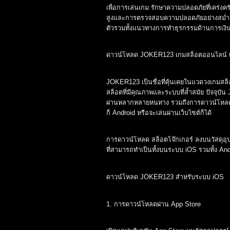
เพื่อการเล่นเกม รักษาความปลอดภัยที่เคร่งคร
สูงและการตรวจสอบความปลอดภัยอย่างสม่ำเสม
ตัวรวมทั้งแนวทางการทำธุรกรรมด้านการเงิ
ดาวน์โหลด JOKER123 เกมสล็อตออนไลน์ เล่นไ
JOKER123 เป็นชื่อที่คุ้นเคยในแวดวงเกมส
สล็อตที่มีคุณภาพและระบบที่ล้ำสมัย ปัจจุบัน
ผ่านหลากหลายหนทาง รวมถึงการดาวน์โหลดแอป
ก็ Android หรือจะเล่นผ่านเว็บไซต์ก็ได้
การดาวน์โหลด สล็อตโจ๊กเกอร์ ลงบนวัสดุอุป
ที่สามารถทำเป็นทั้งบนระบบ iOS รวมทั้ง An
ดาวน์โหลด JOKER123 สำหรับระบบ iOS
1. การดาวน์โหลดผ่าน App Store