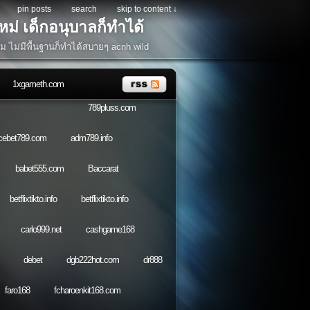
pin posts
search
skip to content ↓
หม่ เด็กอนุบาลก็ทำได้
ม ไม่มีพื้นฐานก็ทำได้สบายๆ acnh wild
1xgameth.com
789pluss.com
cebet789.com
adm789.info
babet555.com
Baccarat
betflixtikto.info
betflixtikto.info
carlo999.net
cashgame168
debet
dgb222hot.com
dr888
faro168
fcharoenkit168.com