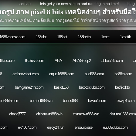
contact
lets get your new site up and running in no time!
blog
าดรูป ภาพ pixel 8 bits เทคนิคง่ายๆ สำหรับมือใ
คน วาดภาพเหมือน ภาพล้อเลียน วาดรูปดอกไม้ วิวทิวทัศน์ วาดรูปสัตว์ วาดรูปขน
1688vegasx.com
168slot
188bet
188betth
1xbet
1xbetth
8kissauto
9kpluss.com
ABA
ABAGroup2
abbet789.com
a
8
ambnovabet.com
argus16888.com
audi688.com
ba88th.com
com
bar4game24hr.com
baslot168
betboxclubs.com
betflixtikto
bio285th.com
bombet888.win
bonus888
bwvip4.com
bwvip4.com
chang7777
chinatown888.win
chinatown888.win
daruma1688.com
.com
ek4567.com
enjoy24.fun
erisauto.site
eu369clubs.com