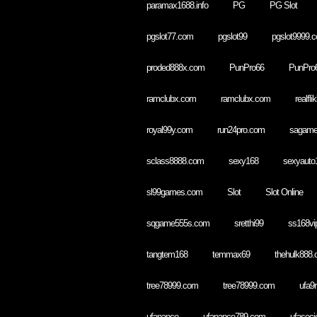
paramax1688.info
PG
PG Slot
pgslot77.com
pgslot99
pgslot9999.c
proded888x.com
PunPro66
PunPro
ramclubx.com
ramclubx.com
realfl
royal99y.com
run24pro.com
sagam
sclass8888.com
sexy168
sexyauto
sl99games.com
Slot
Slot Online
sqgame555s.com
sretthi99
ss168vi
tangtem168
temmax69
thehulk888
tree78999.com
tree78999.com
ufa9r
ufanance
ufanance789.com
ufasoci