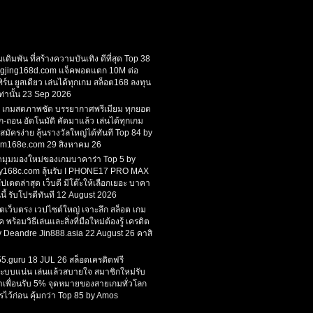
ดิมพัน ที่สร้างความบันเทิง ดีที่สุด Top 38
ngjing168d.com แจ็คพอตแตก 10M ต่อ
ทิร์น ยูสเดียว เล่นได้ทุกเกม สล็อต168 ลงทุน
นี่เท่านั้น 23 Sep 2026
เกมสดภาพชัด บรรยากาศพรีเมียม ทุกยอด
ถอน อัตโนมัติ คัดมาแล้ว เล่นได้ทุกเกม
มัครง่าย ลุ้นรางวัลใหญ่ได้ทันที Top 84 by
tem168e.com 29 สิงหาคม 26
ดมุมมองใหม่ของเกมบาคาร่า Top 5 by
y168c.com ลุ้นรับ I PHONE17 PRO MAX
ัปเดตล่าสุด เว็บดี มีโต๊ะให้เลือกเยอะ บาคา
ันนี้ รับโปรดีทันที 12 August 2026
อตเว็บตรง เวปไซต์ใหญ่ เจาะลึก สล็อต เกม
 พร้อมวิธีเล่นและสิ่งที่มือใหม่ต้องรู้ เครดิต
y Deandre Jin888.asia 22 August 26 คาสิ
55.guru 18 JUL 26 สล็อตเครดิตฟรี
ะบบแน่น เล่นแล้วสบายใจ สมาชิกใหม่รับ
พื่อนรับ 5% จุดหมายของสายเกมทั่วโลก
รไว้ก่อน คุ้มกว่า Top 85 by Amos