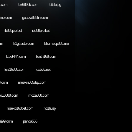
k.com
fox689ok.com
fullslotpg
sino.com
goatza888fin.com
ib888pro.bet
ib888pro.bet
om
k1gt-auto.com
khumsup888.me
lcbet444.com
lionth168.com
luis16888.com
lux555.net
9.com
meekin365day.com
o16888.com
moza888.com
niseko168bet.com
no1huay
ai99.com
panda555