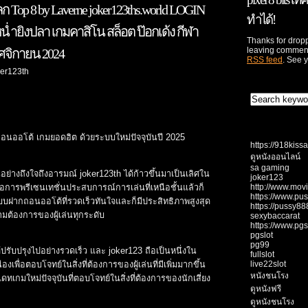
ก Top 8 by Laverne joker123ths.world LOGIN
ทำได้!
น่ำยิงปลา เกมคาสิโน สล็อต ป๊อกเด้ง กีฬา
Thanks for dropp
leaving comment
ศจิกายน 2024
RSS feed
. See 
ker123th
อนออโต้ เกมยอดฮิต ด้วยระบบใหม่ปัจจุบันปี 2025
https://918kiss
ดูหนังออนไลน์
sa gaming
่างถึงใจถึงอารมณ์ joker123th ได้ก้าวขึ้นมาเป็นเลิศใน
joker123
http://www.mo
ื่อการพรีเซนเทชั่นประสบการณ์การเล่นที่เหนือชั้นแล้วก็
https://www.pu
ระบบฝากถอนออโต้ที่รวดเร็วทันใจและก็มีประสิทธิภาพสูงสุด
https://pussy8
มต้องการของผู้เล่นทุกระดับ
sexybaccarat
https://www.pgsl
pgslot
pg99
รับปรุงไปอย่างรวดเร็ว และ joker123 ถือเป็นหนึ่งใน
fullslot
live22slot
งเพื่อตอบโจทย์ในสิ่งที่ต้องการของผู้เล่นที่มีเพิ่มมากขึ้น
หนังชนโรง
เกมใหม่ปัจจุบันที่ตอบโจทย์ในสิ่งที่ต้องการของนักเสี่ยง
ดูหนังฟรี
ดูหนังชนโรง