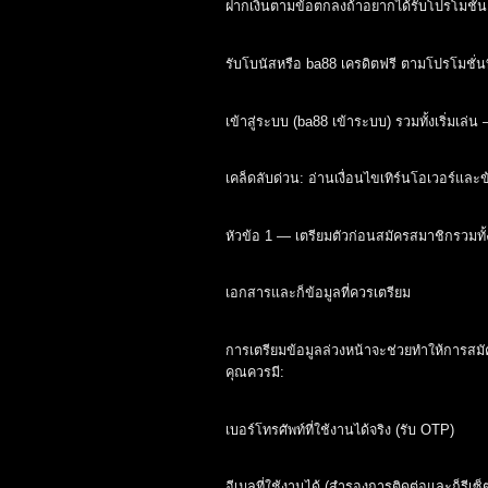
ฝากเงินตามข้อตกลงถ้าอยากได้รับโปรโมชั่น
รับโบนัสหรือ ba88 เครดิตฟรี ตามโปรโมชั่นที
เข้าสู่ระบบ (ba88 เข้าระบบ) รวมทั้งเริ่มเ
เคล็ดลับด่วน: อ่านเงื่อนไขเทิร์นโอเวอร์แ
หัวข้อ 1 — เตรียมตัวก่อนสมัครสมาชิกรวมท
เอกสารและก็ข้อมูลที่ควรเตรียม
การเตรียมข้อมูลล่วงหน้าจะช่วยทำให้การสมัคร
คุณควรมี:
เบอร์โทรศัพท์ที่ใช้งานได้จริง (รับ OTP)
อีเมลที่ใช้งานได้ (สำรองการติดต่อและก็รีเซ็