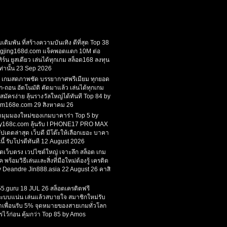
ดิมพัน ที่สร้างความบันเทิง ดีที่สุด Top 38
ngjing168d.com แจ็คพอตแตก 10M ต่อ
ทิร์น ยูสเดียว เล่นได้ทุกเกม สล็อต168 ลงทุน
นี่เท่านั้น 23 Sep 2026
เกมสดภาพชัด บรรยากาศพรีเมียม ทุกยอด
ถอน อัตโนมัติ คัดมาแล้ว เล่นได้ทุกเกม
มัครง่าย ลุ้นรางวัลใหญ่ได้ทันที Top 84 by
tem168e.com 29 สิงหาคม 26
ดมุมมองใหม่ของเกมบาคาร่า Top 5 by
y168c.com ลุ้นรับ I PHONE17 PRO MAX
ัปเดตล่าสุด เว็บดี มีโต๊ะให้เลือกเยอะ บาคา
ันนี้ รับโปรดีทันที 12 August 2026
อตเว็บตรง เวปไซต์ใหญ่ เจาะลึก สล็อต เกม
 พร้อมวิธีเล่นและสิ่งที่มือใหม่ต้องรู้ เครดิต
y Deandre Jin888.asia 22 August 26 คาสิ
55.guru 18 JUL 26 สล็อตเครดิตฟรี
ะบบแน่น เล่นแล้วสบายใจ สมาชิกใหม่รับ
พื่อนรับ 5% จุดหมายของสายเกมทั่วโลก
รไว้ก่อน คุ้มกว่า Top 85 by Amos