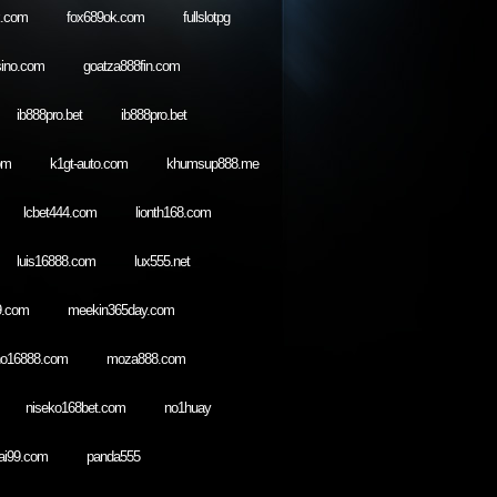
k.com
fox689ok.com
fullslotpg
sino.com
goatza888fin.com
ib888pro.bet
ib888pro.bet
om
k1gt-auto.com
khumsup888.me
lcbet444.com
lionth168.com
luis16888.com
lux555.net
9.com
meekin365day.com
o16888.com
moza888.com
niseko168bet.com
no1huay
ai99.com
panda555