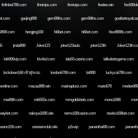
finfinbet789.com
finnivips.com
finnivips.com
fiwdee.win
fox689o
bet.com
gaojing888
gem99ths.com
gem99ths.com
goatbetroyalca
9899.com
hengjing168
hi6bet.com
hi6bet.com
hiso8888s.com
55
jinda888
Joker123
joker123auto
joker123th
Joker123th.c
kitti999vip.com
ktv4sd.com
lala55-casino.com
lalikabetsgame.com
lockdown168 เข้าสู่ระบบ
london6789.com
lot888
luckycat789.com
online.com
macau888.win
marinapluss.com
mario678
medee98
mia88th.com
mib555s.com
mmgoldsbets.com
mono1688
mon
waybet.com
nakoya1688.site
nemo168casino.com
niseko168bet.com
asino159.com
onesiamclub.site
p2vvip
pananthai99.com
pananth