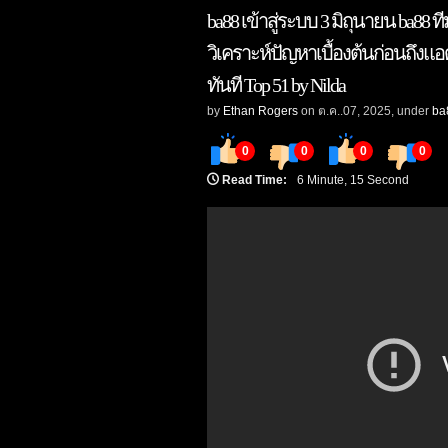
ba88 เข้าสู่ระบบ 3 มิถุนายน ba8
วิเคราะห์ปัญหาเบื้องต้นก่อนถึงแ
ทันที Top 51 by Nilda
by
Ethan Rogers
on ต.ค..07, 2025, under
ba
0
0
0
0
Read Time:
6 Minute, 15 Second