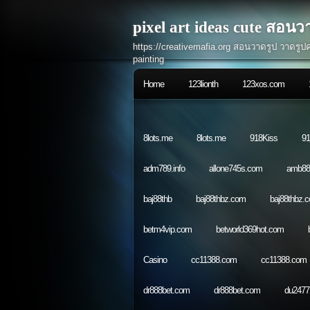
pixel art ideas cute สอนว
https://creativemafia.org สอนวาดรูป วาดรูป
painting
Home
123lionth
123xos.com
8lots.me
8lots.me
918Kiss
91
adm789.info
allone745s.com
amb88
baj88thb
baj88thbz.com
baj88thbz.
betm4vip.com
betworld369hot.com
Casino
cc11388.com
cc11388.com
dr888bet.com
dr888bet.com
du2477