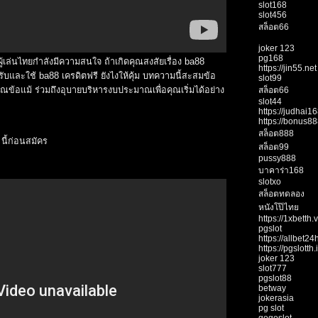
slot168
slot456
สล็อต66
joker 123
pg168
้เล่นไทยกำลังมีความสนใจ ถ้าเกิดคุณสงสัยเรื่อง ba88
https://jin55.net
รับและใช้ ba88 เครดิตฟรี ยังไงให้คุ้ม บทความนี้สะสมข้อ
slot99
อแม้ ร่วมถึงอุบายบริหารงบประมาณเพื่อคุณเริ่มได้อย่าง
สล็อต66
slot44
https://judhai1
https://bonus888
สล็อต888
นี้ก่อนสมัคร
สล็อต99
pussy888
บาคาร่า168
slotxo
สล็อตทดลอง
หนังโป๊ไทย
https://1xbetth.
pgslot
https://allbet24
https://pgslotth.
joker 123
slot777
pgslot88
betway
jokerasia
pg slot