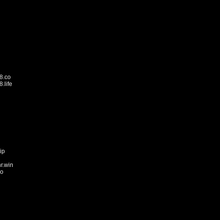
68.co
.life
vip
hr.win
io