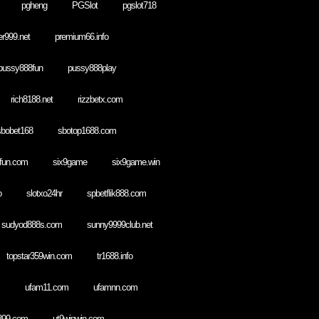
pgheng
PGSlot
pgslot718
r999.net
premium66.info
pussy888fun
pussy888play
rich8188.net
rizzbetx.com
sbobet168
sbotop1688.com
5fun.com
six9game
six9game.win
o
slotxo24hr
spbetflik888.com
sudyod888s.com
sunny9999club.net
topstar359win.com
tr1688.info
ufam11.com
ufamnn.com
899.com
ut9winwin.com