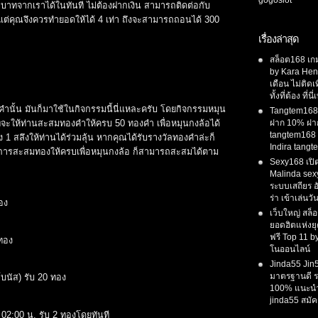
gogoslot
บาทจากเราได้ในทันที ไม่ต้องฝากเงิน สามารถติดต่อกับ
แต่คุณจึงควรทำยอดให้ได้ 4 เท่า ถึงจะสามารถถอนได้ 300
เรื่องล่าสุด
สล็อต168 เกมเ
by Kara He
เดือน ไม่ติดเ
ทั้งที่ต้อง ที่
คำนั้น มันก็มาใช้ในกิจกรรมนี้นี่แหละครับ โดยกิจกรรมหมุน
Tangtem168 
ฝาก 10% ฝาก-
ี่จะให้ท่านสะสมทองคำให้ครบ 50 ทองคำ เพื่อหมุนกงล้อได้
tangtem168 ส
ง 1 สลึงให้ท่านได้ร่วมลุ้น หากคุณได้รับรางวัลทองคำล่ะก็
Indira tang
ับการสะสมทองให้ครบเพื่อหมุนกงล้อ ก็สามารถสะสมได้ตาม
Sexy168 เปิ
Malinda sex
ระบบเสถียร อ
ร่า เข้าเล่นว
อง
เว็บใหญ่ สล็
ยอดฮิตแห่งยุค
ฟรี Top 11 b
ทอง
โนออนไลน์
Jinda55 Jin
มาตรฐานดี ร
บนัส) รับ 20 ทอง
100% แนะนำเ
jinda55 สมัค
 02:00 น. รับ 2 ทองโดยทันที