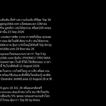
ดิมพัน ที่สร้างความบันเทิง ดีที่สุด Top 38
ngjing168d.com แจ็คพอตแตก 10M ต่อ
ทิร์น ยูสเดียว เล่นได้ทุกเกม สล็อต168 ลงทุน
นี่เท่านั้น 23 Sep 2026
เกมสดภาพชัด บรรยากาศพรีเมียม ทุกยอด
ถอน อัตโนมัติ คัดมาแล้ว เล่นได้ทุกเกม
มัครง่าย ลุ้นรางวัลใหญ่ได้ทันที Top 84 by
tem168e.com 29 สิงหาคม 26
ดมุมมองใหม่ของเกมบาคาร่า Top 5 by
y168c.com ลุ้นรับ I PHONE17 PRO MAX
ัปเดตล่าสุด เว็บดี มีโต๊ะให้เลือกเยอะ บาคา
ันนี้ รับโปรดีทันที 12 August 2026
อตเว็บตรง เวปไซต์ใหญ่ เจาะลึก สล็อต เกม
 พร้อมวิธีเล่นและสิ่งที่มือใหม่ต้องรู้ เครดิต
y Deandre Jin888.asia 22 August 26 คาสิ
55.guru 18 JUL 26 สล็อตเครดิตฟรี
ะบบแน่น เล่นแล้วสบายใจ สมาชิกใหม่รับ
พื่อนรับ 5% จุดหมายของสายเกมทั่วโลก
รไว้ก่อน คุ้มกว่า Top 85 by Amos