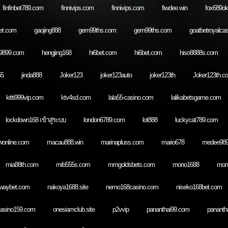
finfinbet789.com
finnivips.com
finnivips.com
fiwdee.win
fox689o
bet.com
gaojing888
gem99ths.com
gem99ths.com
goatbetroyalca
9899.com
hengjing168
hi6bet.com
hi6bet.com
hiso8888s.com
55
jinda888
Joker123
joker123auto
joker123th
Joker123th.c
kitti999vip.com
ktv4sd.com
lala55-casino.com
lalikabetsgame.com
lockdown168 เข้าสู่ระบบ
london6789.com
lot888
luckycat789.com
online.com
macau888.win
marinapluss.com
mario678
medee98
mia88th.com
mib555s.com
mmgoldsbets.com
mono1688
mon
waybet.com
nakoya1688.site
nemo168casino.com
niseko168bet.com
asino159.com
onesiamclub.site
p2vvip
pananthai99.com
pananth