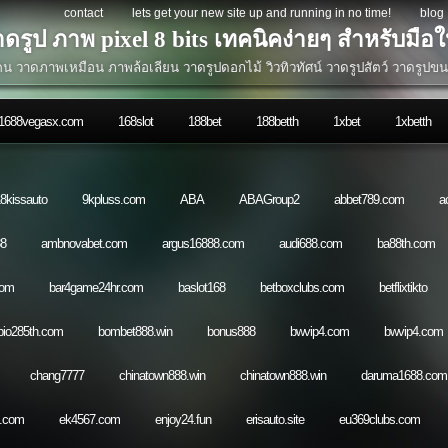
contact
lets get your new site up and running in no time!
blog
าดรูป ภาพ pixel 8 bits เทคนิคง่ายๆ สำหรับมือใ
คน วาดภาพเหมือน ภาพล้อเลียน วาดรูปดอกไม้ วิวทิวทัศน์ วาดรูปสัตว์ วาดรูปขน
1688vegasx.com
168slot
188bet
188betth
1xbet
1xbetth
8kissauto
9kpluss.com
ABA
ABAGroup2
abbet789.com
a
8
ambnovabet.com
argus16888.com
audi688.com
ba88th.com
com
bar4game24hr.com
baslot168
betboxclubs.com
betflixtikto
bio285th.com
bombet888.win
bonus888
bwvip4.com
bwvip4.com
chang7777
chinatown888.win
chinatown888.win
daruma1688.com
.com
ek4567.com
enjoy24.fun
erisauto.site
eu369clubs.com