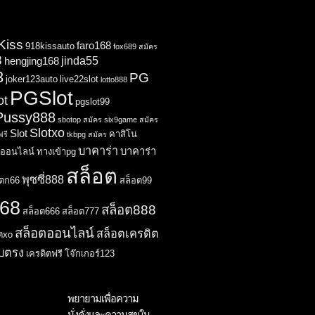
Kiss
faro168
918kissauto
fox689 สมัคร
8
jinda55
hengjing168
3
PG
joker123auto
live22slot
lotto888
PGSlot
ot
pgslot99
Pussy888
sbotop สมัคร
six9game สมัคร
Slotxo
Slot
คาสิโน
ฟรี
tkbpg สมัคร
บาคาร่า
บาคาร่า
งออนไลน์
ทางเข้าpg
สล็อต
พุซซี่888
แตก66
สล็อต99
168
สล็อต888
สล็อต666
สล็อต777
สล็อตออนไลน์
สล็อตเครดิต
ตxo
็บตรง
เครดิตฟรี
โจ๊กเกอร์123
พยายามเพื่อความ