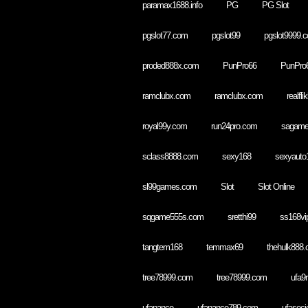
paramax1688.info
PG
PG Slot
pgslot77.com
pgslot99
pgslot9999.c
proded888x.com
PunPro66
PunPro
ramclubx.com
ramclubx.com
realfl
royal99y.com
run24pro.com
sagam
sclass8888.com
sexy168
sexyauto
sl99games.com
Slot
Slot Online
sqgame555s.com
sretthi99
ss168vi
tangtem168
temmax69
thehulk888
tree78999.com
tree78999.com
ufa9r
ufanance
ufanance789.com
ufasoci