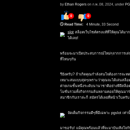
by
Ethan Rogers
on ก.พ..08, 2024, under
PG
0
0
Read Time:
4 Minute, 33 Second
slot
สล็อตเว็บไซต์ตรงแท้ที่ให้คุณได้มา
ได้เลย!
พร้อมจะมาเปิดประสบการณ์ใหม่ๆจากการเล่นส
ที่ไหนๆกัน
รึยังครับ? ถ้าเกิดคุณกำลังสนใจต้องการจะ
เหมาะสมแบบสุดๆเพราะว่าคุณจะได้เล่นสล็อตออ
ค่ายเกมชั้นหนึ่งระดับนานาชาติอย่างพีจีสล
โมชั่นรวมทั้งกิจกรรมล้นหลามคอยให้คุณมาร่
สมาชิกกับเราล่ะก็ สมัครได้เลยที่หน้าเว็บครั
จัดเต็มกิจกรรมดีๆที่มีเฉพาะ pgslot เท
มาขอรับ! แม้คุณพร้อมแล้วที่จะมาบันเทิงใจก