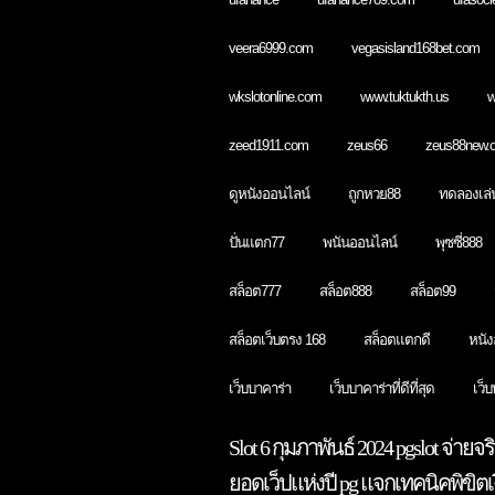
veera6999.com
vegasisland168bet.com
wkslotonline.com
www.tuktukth.us
w
zeed1911.com
zeus66
zeus88new.
ดูหนังออนไลน์
ถูกหวย88
ทดลองเล่
ปั่นแตก77
พนันออนไลน์
พุซซี่888
สล็อต777
สล็อต888
สล็อต99
สล็อตเว็บตรง 168
สล็อตแตกดี
หนัง
เว็บบาคาร่า
เว็บบาคาร่าที่ดีที่สุด
เว็
Slot 6 กุมภาพันธ์ 2024 pgslot จ่าย
ยอดเว็ปแห่งปี pg แจกเทคนิคพิขิตเง