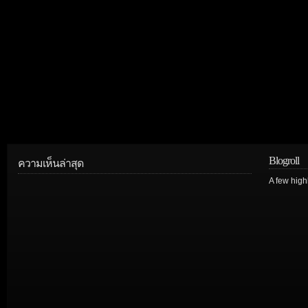
Blogroll
ความเห็นล่าสุด
A few hig