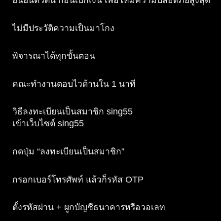
ยืนยันตัวตน ก่อนเบิกเงิน เพื่อให้มีความปลอดภัยสูงสุด
ไม่มีประวัติความเป็นมาโกง
พิจารณาได้ทุกขั้นตอน
คณะทำงานตอบไวด้านใน 1 นาที
วิธีลงทะเบียนเป็นสมาชิก sing55
เข้าเว็บไซต์ sing55
กดปุ่ม “ลงทะเบียนเป็นสมาชิก”
กรอกเบอร์โทรศัพท์ แล้วก็รหัส OTP
ตั้งรหัสผ่าน + ผูกบัญชีธนาคารหรือวอเลท