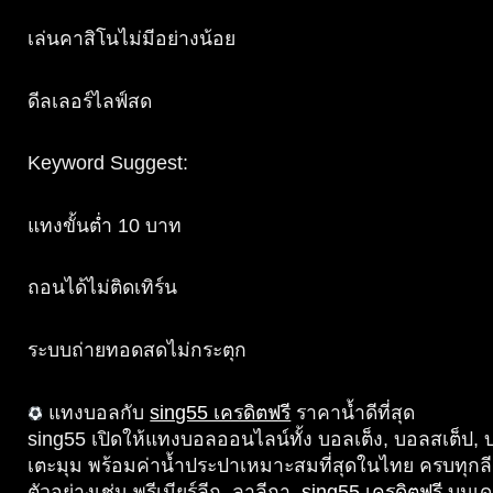
เล่นคาสิโนไม่มีอย่างน้อย
ดีลเลอร์ไลฟ์สด
Keyword Suggest:
แทงขั้นต่ำ 10 บาท
ถอนได้ไม่ติดเทิร์น
ระบบถ่ายทอดสดไม่กระตุก
แทงบอลกับ
sing55 เครดิตฟรี
ราคาน้ำดีที่สุด
sing55 เปิดให้แทงบอลออนไลน์ทั้ง บอลเต็ง, บอลสเต็ป, บ
เตะมุม พร้อมค่าน้ำประปาเหมาะสมที่สุดในไทย ครบทุกล
ตัวอย่างเช่น พรีเมียร์ลีก, ลาลีกา,
sing55 เครดิตฟรี
บุนเด