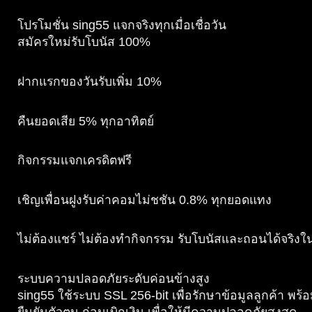
โปรโมชั่น sing55 แจกจริงทุกเมื่อเชื่อวัน
สมัครใหม่รับโบนัส 100%
ฝากแรกของวันรับเพิ่ม 10%
คืนยอดเสีย 5% ทุกอาทิตย์
กิจกรรมแจกเครดิตฟรี
เชิญเพื่อนฝูงรับค่าคอมไม่ชชัน 0.8% ทุกยอดแทง
ไม่ต้องแชร์ ไม่ต้องทำกิจกรรม รับโบนัสและถอนได้จริงใน
ระบบความปลอดภัยระดับค่อนข้างสูง
sing55 ใช้ระบบ SSL 256-bit เพื่อรักษาข้อมูลลูกค้า พ