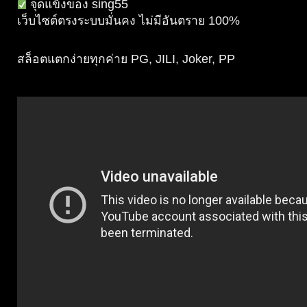
จุดแข็งของ sing55
เว็บไซต์ตรงระบบมั่นคง ไม่มีอันตราย 100%
สล็อตแตกง่ายทุกค่าย PG, JILI, Joker, PP