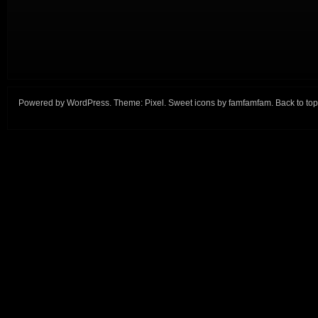
Powered by
WordPress
. Theme:
Pixel
. Sweet icons by
famfamfam
.
Back to top