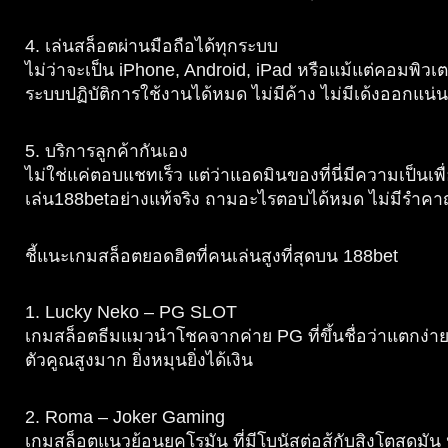
4. เล่นสล็อตผ่านมือถือได้ทุกระบบ
ไม่ว่าจะเป็น iPhone, Android, iPad หรือแม้แต่คอมพิวเตอร
ระบบปฏิบัติการใช้งานได้หมด ไม่มีค้าง ไม่มีเด้งออกแน่
5. บริการลูกค้ากันเอง
ไม่ใช่แค่ตอบแชทเร็ว แต่ว่าแอดมินของที่นี่มีความเป็นเพื่อน
เล่น188betอย่างแท้จริง ถามอะไรตอบได้หมด ไม่มีรำค
ชี้แนะเกมสล็อตยอดฮิตที่คนเล่นสูงที่สุดบน 188bet
1. Lucky Neko – PG SLOT
เกมสล็อตธีมแมวนำโชคจากค่าย PG ที่ขึ้นชื่อว่าแตกง่ายสุ
ตัวคูณสูงมาก ยิ่งหมุนยิ่งได้เงิน
2. Roma – Joker Gaming
เกมสล็อตแนวย้อนยุคโรมัน ที่มีโบนัสต่อสู้กับสิงโตสุดมัน ป