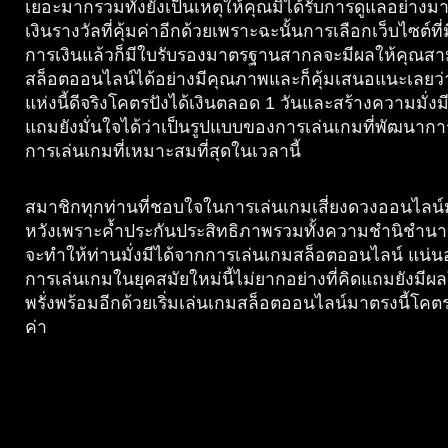
เยอะมากรวมทั้งยังเป็นเหตุให้คุณมิได้รับการดูแลอย่างมาก
เงินรางวัลที่คุ้มค่าอีกด้วยเพราะฉะนั้นการเลือกเว็บไซต์ท
การเงินแล้วก็มีใบรับรองมาตรฐานสากลจะมีผลให้คุณส
สล็อตออนไลน์ได้อย่างมีคุณภาพและก็คุ้มเสนอแนะเลยว่า
แห่งนี้ดีจริงโคตรปังได้เงินตลอด 1 วันและสร้างความมั่งมี
แถมยังมั่นใจได้ว่าเป็นรูปแบบของการเล่นเกมที่พัฒนาก
การเล่นเกมที่เหมาะสมที่สุดในเวลานี้
สมาชิกทุกท่านที่ชอบใจในการเล่นเกมเสี่ยงดวงออนไลน์มา
หวังเพราะค้ำประกันประสิทธิภาพรวมทั้งความชำนิชำนาญ
จะทำให้ท่านมั่งมีได้จากการเล่นเกมสล็อตออนไลน์ แน่
การเล่นเกมในยุคสมัยใหม่นี้ไม่ยากอย่างที่คิดแถมยังมีผล
พรั่งพร้อมอีกด้วยเริ่มเล่นเกมสล็อตออนไลน์มาตรงนี้โคตรร
ค่า