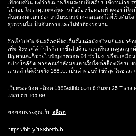
เพียงแค่นั้น แต่ว่ายังมาพร้อมระบบที่เสถียร ใช้งานง่าย รอ
ไม้สอย ไม่ว่าคุณจะเล่นผ่านมือถือหรือคอมพิวเตอร์ ก็ไม่ม
ลื่นตลอดเวลา ยิ่งกว่านั้นระบบฝาก-ถอนออโต้ที่เร็วทันใจ 
ธุรกรรมไม่เป็นอันตรายและไม่จำต้องรอนาน
อีกทั้งโปรโมชั่นสล็อตที่จัดเต็มตั้งแต่สมัครใหม่ยันสมาชิ
เพิ่ม จังหวะได้กำไรก็มากขึ้นไปด้วย แถมทีมงานดูแลลูก
ปัญหาและก็ช่วยไขปัญหาตลอด 24 ชั่วโมง เปรียบเสมือ
อย่างใกล้ชิด หากคุณกำลังมองหาเว็บไซต์สล็อตที่ครบ จบใ
เล่นแล้วได้เงินจริง 188bet เป็นคำตอบที่ใช่ที่สุดในช่วงเว
เว็บตรงสล็อต สล็อต 188Betthb.com 8 กันยา 25 Tisha 
แจกบ่อย Top 89
ขอขอบพระคุณเว็บ
สล็อต
https://bit.ly/188betth-b