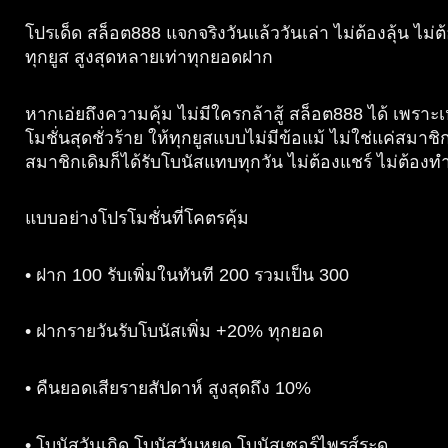
โปรเด็ด สล็อต888 แจกจริงวันแล้ววันเล่า ไม่ต้องลุ้น ไม่ต
ทุกยูส สูงสุดหลายเท่าทุกยอดฝาก
หากเอ่ยถึงความคุ้ม ไม่มีใครกล้าสู้ สล็อต888 ได้ เพราะเห
โมชั่นสุดชั่วร้าย ให้ทุกยูสแบบไม่มีข้อแม้ ไม่ใช่แค่สมาชิ
สมาชิกเดิมก็ได้รับโบนัสแทบทุกวัน ไม่ต้องแชร์ ไม่ต้องท
แบบอย่างโปรโมชั่นที่โคตรคุ้ม
• ฝาก 100 รับเพิ่มในทันที 200 รวมเป็น 300
• ฝากรายวันรับโบนัสเพิ่ม +20% ทุกยอด
• คืนยอดเสียรายสัปดาห์ สูงสุดถึง 10%
• โบนัสวันเกิด โบนัสวันหยุด โบนัสเซอร์ไพรส์ระดู