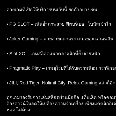
ค่ายเกมที่เปิดให้บริการบนเว็บนี้ ยกตัวอย่างเช่น
• PG SLOT – เน้นย้ำภาพสวย ฟีพบร์เยอะ โบนัสเข้าไว
• Joker Gaming – ค่ายสายแตกแรง เกมเยอะ เล่นเพลิน
• Slot XO – เกมสล็อตแนวคลาสสิกที่ย้ำจ่ายหนัก
• Pragmatic Play – เกมยุโรปที่ได้รับความนิยม กราฟิกอ
• JILI, Red Tiger, Nolimit City, Relax Gaming แล้วก็อ
ทุกเกมรองรับการเล่นสล็อตผ่านมือถือ แท็บเล็ต หรือคอมพ
ต้องดาวน์โหลดให้เปลืองความจำเครื่อง เพียงแค่คลิกก็เล่
หลุด ไม่ค้าง