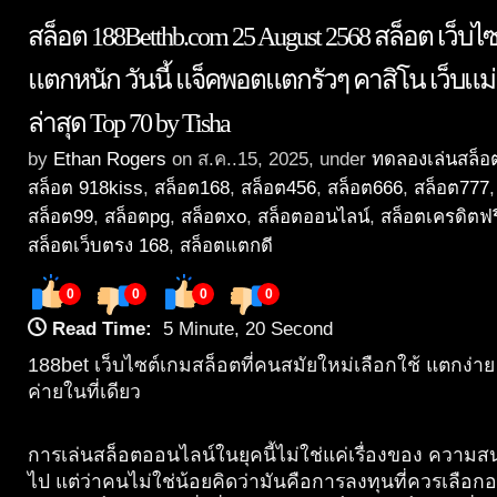
สล็อต 188Betthb.com 25 August 2568 สล็อต เว็บไ
แตกหนัก วันนี้ แจ็คพอตแตกรัวๆ คาสิโน เว็บแม่ 
ล่าสุด Top 70 by Tisha
by
Ethan Rogers
on ส.ค..15, 2025, under
ทดลองเล่นสล็อ
สล็อต 918kiss
,
สล็อต168
,
สล็อต456
,
สล็อต666
,
สล็อต777
สล็อต99
,
สล็อตpg
,
สล็อตxo
,
สล็อตออนไลน์
,
สล็อตเครดิตฟร
สล็อตเว็บตรง 168
,
สล็อตแตกดี
0
0
0
0
Read Time:
5 Minute, 20 Second
188bet เว็บไซต์เกมสล็อตที่คนสมัยใหม่เลือกใช้ แตกง่าย 
ค่ายในที่เดียว
การเล่นสล็อตออนไลน์ในยุคนี้ไม่ใช่แค่เรื่องของ ความส
ไป แต่ว่าคนไม่ใช่น้อยคิดว่ามันคือการลงทุนที่ควรเลือกอย่