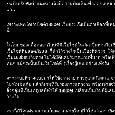
• พร้อมรับฟังคำแนะนำแล้วก็ความคิดเห็นเพื่อออกแบบเว็บ
เสมอ
เพราะเหตุใดเว็บไซต์188bet เว็บตรง ถึงเป็นตัวเลือกที่เหม
นี้
ในโลกของสล็อตออนไลน์ที่มีเว็บไซต์ใหม่ผุดขึ้นทุกเมื่อเช
เว็บไซต์ที่ปลอดภัยและก็น่าไว้วางใจเป็นเรื่องที่ควรจะให
เว็บ188bet เว็บตรง ไม่ได้มีดีแค่ปริมาณเกมที่มาก หรือเ
หนัก แม้กระนั้นเป็นเว็บไซต์ที่ รู้เรื่องผู้เล่น อย่างแท้จริง
จากระบบที่วางแบบมาให้ใช้งานง่าย การดูแลสนิทสน
โปรโมชั่นคุ้ม แล้วก็เกมที่รับรองการแตกง่าย พร้อมจ่ายจ
สิ่งกลุ่มนี้เป็นเหตุผลที่ทำให้
188bet
เปลี่ยนเป็นเว็บที่ผู้เ
วางใจ
ตรงนี้มิได้แค่รวมเกมสล็อตจากค่ายใหญ่ไว้ให้เล่นมากยิ่