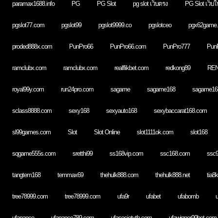
paramax1688.info
PG
PG Slot
pg slot เว็บตรง
PG Slot เว็บใ
pgslot77.com
pgslot99
pgslot9999.co
pgslotceo
pgx62game
proded888x.com
PunPro66
PunPro66.com
PunPro777
Pun
ramclubx.com
ramclubx.com
realflikbet.com
redkong89
RE
royal99y.com
run24pro.com
sagame
sagame168
sagame16
sclass8888.com
sexy168
sexyauto168
sexybaccarat168.com
sl99games.com
Slot
Slot Online
slot1111ok.com
slot168
sqgame555s.com
sretthi99
ss168vip.com
ssc168.com
ssc
tangtem168
temmax69
thehulk888.com
thehulk888.net
tia8
tree78999.com
tree78999.com
ufa9r
ufabet
ufabomb
ufanance
ufanance789.com
ufasocietyth.com
ufawinner99bet.com