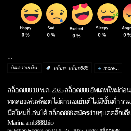
Happy
Sad
Sleepy
Angr
Excited
0
%
0
%
0
%
0
0
%
…
ปิดความเห็น
,
:
สล็อต
สล็อต888
more...
บน
สล็อต
สล็อต888 10 พ.ค. 2025 สล็อต888 อัพเดทใหม่ก่อน
Jin888.co
17
ทดลองเล่นสล็อต ไม่ผ่านเอเย่นต์ ไม่มีขั้นต่ำ รวม
กันยา
มือใหม่ก็เล่นได้ สล็อต888 สมัครง่ายๆแค่คลิ๊กเดีย
25
Marina amb888.bio
by
Ethan Rogers
on เม.ย..27, 2025, under
สล็อต888
สล็อต