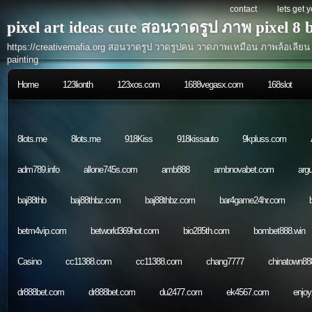
contact
lets get 
pixel art ideas cute สอนวาดรูป ภาพ pixel 8 
https://creativemafia.org สอนวาดรูป วาดรูปคน วาดภาพเหมือน ภาพล้อเลียน ว
painting
Home
123lionth
123xos.com
1688vegasx.com
168slot
8lots.me
8lots.me
918Kiss
918kissauto
9kpluss.com
adm789.info
allone745s.com
amb888
ambnovabet.com
arg
baj88thb
baj88thbz.com
baj88thbz.com
bar4game24hr.com
betm4vip.com
betworld369hot.com
bio285th.com
bombet888.win
Casino
cc11388.com
cc11388.com
chang7777
chinatown88
dr888bet.com
dr888bet.com
du2477.com
ek4567.com
enjoy