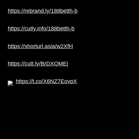
https://rebrand.ly/188betth-b
https://cutly.info/188betth-b
https://shorturl.asia/w2XfH
https://cutt.ly/BrDXQMEj
https://t.co/X6NZ7EovpX