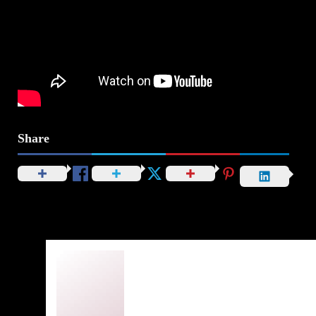
Share