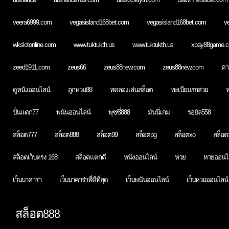
veera6999.com
vegasisland168bet.com
vegasisland168bet.com
ve
wkslotonline.com
www.tuktukth.us
www.tuktukth.us
xpay88game.
zeed1911.com
zeus66
zeus88new.com
zeus88new.com
คา
ดูหนังออนไลน์
ถูกหวย88
ทดลองเล่นสล็อต
ทะเบียนรถสวย
ท
ปั่นแตก77
พนันออนไลน์
พุซซี่888
มันนี่เกม
รอยัล558
สล็อต777
สล็อต888
สล็อต99
สล็อตpg
สล็อตxo
สล็อตม
สล็อตเว็บตรง 168
สล็อตแตกดี
หนังออนไลน์
หวย
หวยออนไ
เว็บบาคาร่า
เว็บบาคาร่าที่ดีที่สุด
เว็บพนันออนไลน์
เว็บหวยออนไลน์
สล็อต888