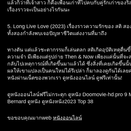
แล้วก็ว่าที่เจ้าสาว ก็คือเพื่อนเก่าที่ไปคบกับคู่รักเก่าของร
เรื่องราวจะเป็นอย่างไรกันนะ
5. Long Live Love (2023) เรื่องราวความรักของ สติ สอ
ทั้งสองกำลังพบเจอปัญหาชีวิตแต่งงานที่มาถึง
ทางตัน แต่แล้วชะตากรรมก็เล่นตลก สติเกิดอุบัติเหตุตื่นขึ
ความจำ มีเพียงแต่รูปถ่าย Then & Now เพียงแค่นั้นที่
กลับไปเหตุการณ์ที่เกิดขึ้นมาแล้วได้ ซึ่งสิ่งที่เคยเกิดขึ้นนั้น 
ผลให้เขาแปลงเป็นคนใหม่ได้รึเปล่า ก็มาลองดูกันได้เลย
หนังผ่านเน็ตของพวกเรา ดูหนังออนไลน์ ดูฟรีเท่านั้น!
ดูหนังออนไลน์ฟรีไม่กระตุก ดูหนัง Doomovie-hd.pro 9
Bernard ดูหนัง ดูหนังหนัง2023 Top 38
ขอขอบคุณมากweb
หนังออนไลน์