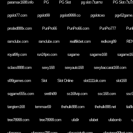
paramax1688.info
PG
PG Slot
pg slot เว็บตรง
PG Slot เว็บใ
pgslot77.com
pgslot99
pgslot9999.co
pgslotceo
pgx62game
proded888x.com
PunPro66
PunPro66.com
PunPro777
Pun
ramclubx.com
ramclubx.com
realflikbet.com
redkong89
RE
royal99y.com
run24pro.com
sagame
sagame168
sagame16
sclass8888.com
sexy168
sexyauto168
sexybaccarat168.com
sl99games.com
Slot
Slot Online
slot1111ok.com
slot168
sqgame555s.com
sretthi99
ss168vip.com
ssc168.com
ssc
tangtem168
temmax69
thehulk888.com
thehulk888.net
tia8
tree78999.com
tree78999.com
ufa9r
ufabet
ufabomb
ufanance
ufanance789.com
ufasocietyth.com
ufawinner99bet.com