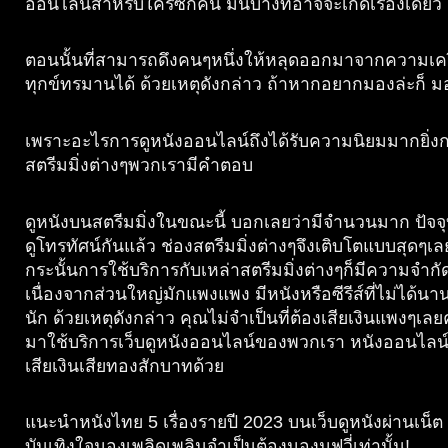
ออนไลน์สำหรับใครซักคน มันบางทีอาจจะเกิดเรื่องเดียว
ตอนนั้นที่สามารถดึงคนๆหนึ่งให้หลุดออกมาจากความเ
ทุกข์ทรมานได้ ด้วยเหตุดังกล่าว ถ้าหากอยากมองล่ะก็ 
เพราะอะไรการดูหนังออนไลน์ถึงได้รับความนิยมมากยิ่ง
สตรีมมิ่งต่างๆพวกเรามีคำตอบ
ดูหนังบนสตรีมมิ่งในขณะนี้ บอกเลยว่ามีจำนวนมาก ปัจจุ
ดูโทรทัศน์กันแล้ว ช่องสตรีมมิ่งต่างๆจึงเติบโตแบบสุดๆเล
กระนั้นการใช้บริการกับเหล่าสตรีมมิ่งต่างๆก็มีความจำกั
เนื่องจากส่วนใหญ่มักแพงแพง มีหนังหรือซีรีส์ที่ไม่ได้น
นัก ด้วยเหตุดังกล่าว คุณไม่จำเป็นที่ต้องเสียเงินแพงๆเ
มาใช้บริการเว็บดูหนังออนไลน์ของพวกเรา หนังออนไลน์ 
เสียเงินเสียทองสักบาทด้วย
แนะนำหนังไทย 5 เรื่องรายปี 2023 บนเว็บดูหนังผ่านเน
บันเทิงใจมองเพลิดเพลินจำเป็นต้องมองมูฟวี่เท่านั้น!