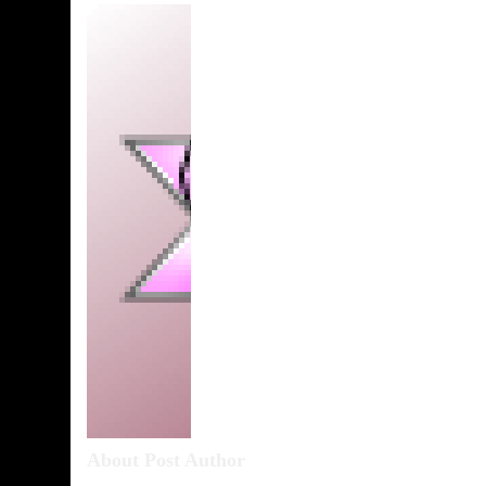
About Post Author