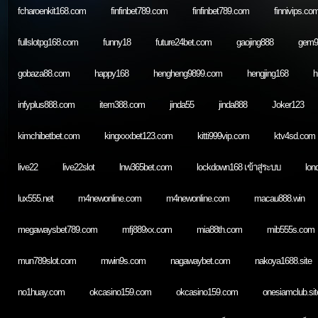
fcharoenkit168.com
finfinbet789.com
finfinbet789.com
finnivips.co
fullslotpg168.com
funny18
future24bet.com
gaojing888
gem9
gobaza88.com
happy168
hengheng9899.com
hengjing168
h
infyplus888.com
item388.com
jinda55
jinda888
Joker123
kimchibetbet.com
kingxxxbet123.com
kitti999vip.com
ktv4sd.com
live22
live22slot
lnw365bet.com
lockdown168 เข้าสู่ระบบ
lon
lux555.net
m4newonline.com
m4newonline.com
macau888.win
megawaysbet789.com
mfj889xx.com
mia88th.com
mib555s.com
mun789slot.com
mwin9s.com
nagawaybet.com
nakoya1688.site
no1huay.com
okcasino159.com
okcasino159.com
onesiamclub.sit