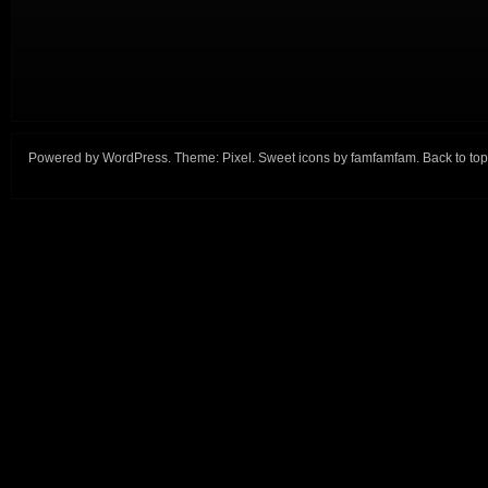
Powered by
WordPress
. Theme:
Pixel
. Sweet icons by
famfamfam
.
Back to top