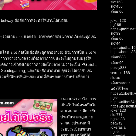
slot168
slot456
สล็อต66
joker 123
betway คืออีกก้าวที่จะทำให้ท่านได้เปรียบ
pg168
https://jin55.net
slot99
ๆรวมเกม slot แตกง่าย จากทุกค่ายดัง มาจากเว็บตรงทุกเกม
สล็อต66
slot44
https://judhai1
https://bonus888
slot ถือเป็นชื่อที่สะดุดตาอย่างยิ่ง ด้วยการเป็น slot ที่
สล็อต888
ำลังว่าการจ่ายรางวัลรวมทั้งอัตราการชนะจะไม่ถูกปรับปรุงให้
สล็อต99
ายคือการเข้าถึงเกมจากค่ายดังโดยตรง ไม่ว่าจะเป็น PG Soft,
pussy888
 Spadegaming, และอื่นๆอีกมากมาย คุณจะได้เจอกับเกม
บาคาร่า168
รวมทั้งฟีพบร์พิเศษเยอะมากที่เพิ่มช่องทางสำหรับเพื่อการ
slotxo
สล็อตทดลอง
หนังโป๊ไทย
https://1xbetth.
pgslot
• ความน่าวางใจ: การ
https://allbet24
เป็นเว็บไซต์ตรงเป็นไม่
https://pgslotth.
joker 123
ผ่านคนกลาง มีการรับ
slot777
ประกันทางกฎหมาย
pgslot88
จากต่างประเทศ มี
betway
jokerasia
ระบบระเบียบรักษา
pg slot
ความปลอดภัยที่ได้