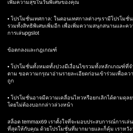
เพิ่มความสุขในวันพิเศษของคุณ
• โปรโมชั่นเทศกาล: ในตอนเทศกาลต่างๆเรามีโปรโมชั่น
รวมทั้งสิทธิพิเศษเพิ่มอีก เพื่อเพิ่มความสนุกสนานและคว
การเล่นpgslot
ข้อตกลงและกฎเกณฑ์
• โปรโมชั่นทั้งหมดทั้งปวงมีเงื่อนไขรวมทั้งหลักเกณฑ์ที่จำ
ตาม ขอความกรุณาอ่านรายละเอียดก่อนเข้าร่วมเพื่อความ
ถูก
• โปรโมชั่นอาจมีความเคลื่อนไหวหรือยกเลิกได้ตามดุลย
โดยไม่ต้องบอกกล่าวล่วงหน้า
สล็อต temmax69 เราตั้งใจที่จะมอบประสบการณ์การเล่น
ที่สุดให้กับคุณ ด้วยโปรโมชั่นที่มากมายและก็คุ้ม เราหวั