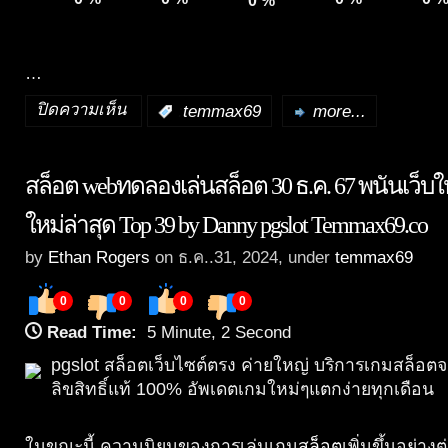
0
%
…
ปิดความเห็น
:
temmax69
more...
บน
สล็อต
สล็อต webทดลองเล่นสล็อต 30 ธ.ค. 67 พนันเว็บ
เว็บ
สล็อต
ใหม่ล่าสุด Top 39 by Danny pgslot Temmax69.co
อันดับ
by
Ethan Rogers
on ธ.ค..31, 2024, under
temmax69
1
0
0
0
0
ของ
Read Time:
5 Minute, 2 Second
ไทย
pgslot สล็อตเว็บไซต์ตรง ค่ายใหญ่ บริการเกมสล็อต
ลิขสิทธิ์แท้ 100% อัพเดตเกมใหม่ๆแตกง่ายทุกเดือน
โบนัส
พิเศษ
ในขณะนี้ ความนิยมของการเล่นเกม
สล็อต
เพิ่มขึ้นอย่าง