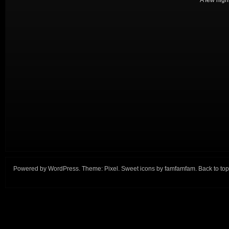
A few hig
30
ธ.ค.
67
พนัน
เว็บ
ใหญ่
temmax69
ใหม่
ล่าสุด
Powered by
WordPress
. Theme:
Pixel
. Sweet icons by
famfamfam
.
Back to top
Top
39
by