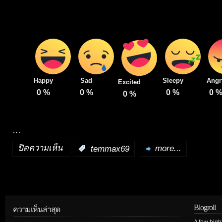
Happy
Sad
Sleepy
Angr
Excited
0
%
0
%
0
%
0
0
%
…
ปิดความเห็น
:
temmax69
more...
บน
สล็อต
webทดลอง
เล่น
Blogroll
ความเห็นล่าสุด
สล็อต