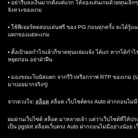
• อย่ารีบลงเงินมากตั้งแต่แรก ให้ลองเล่นเกมด้วยทุนเล็กๆก
จังหวะของเกม
• ใช้ฟีเจอร์ทดสอบเล่นฟรี ของ PG ก่อนทุกครั้ง จะได้รู้
แตกของแต่ละเกม
• ตั้งเป้าผลกำไรแล้วก็ขาดทุนแจ่มแจ้ง ได้แก่ หากได้กำไร
หยุดก่อน อย่าฝ่าฝืน
• มองขณะโบนัสแตก จากรีวิวหรือกราฟ RTP ของเกม (บ
มาบ่อยมากจริงๆ)
จากดวงใจ:
สล็อต
สล็อต เว็บไซต์ตรง Auto ฝากถอนไม่มีข
ผมผ่านเว็บไซต์ สล็อต มาหลายเจ้า แต่ว่าเว็บไซต์ที่ให้ปร
เป็น pgslot สล็อตเว็บตรง Auto ฝากถอนไม่มีอย่างน้อย เว็