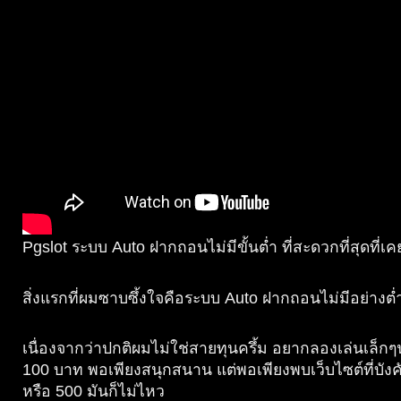
Pgslot ระบบ Auto ฝากถอนไม่มีขั้นต่ำ ที่สะดวกที่สุดที่เ
สิ่งแรกที่ผมซาบซึ้งใจคือระบบ Auto ฝากถอนไม่มีอย่างต่
เนื่องจากว่าปกติผมไม่ใช่สายทุนครึ้ม อยากลองเล่นเล็กๆ
100 บาท พอเพียงสนุกสนาน แต่พอเพียงพบเว็บไซต์ที่บังค
หรือ 500 มันก็ไม่ไหว