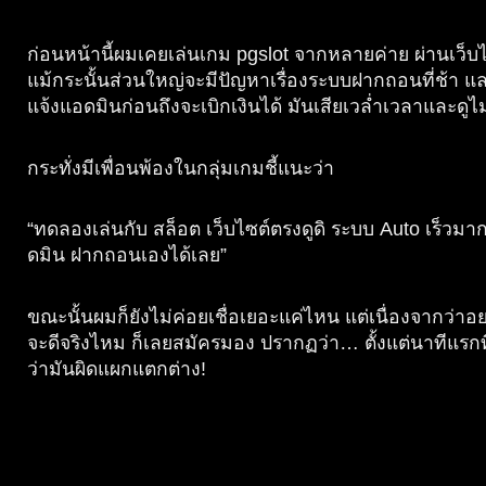
ก่อนหน้านี้ผมเคยเล่นเกม pgslot จากหลายค่าย ผ่านเว็
แม้กระนั้นส่วนใหญ่จะมีปัญหาเรื่องระบบฝากถอนที่ช้า แ
แจ้งแอดมินก่อนถึงจะเบิกเงินได้ มันเสียเวล่ำเวลาและดูไม่
กระทั่งมีเพื่อนพ้องในกลุ่มเกมชี้แนะว่า
“ทดลองเล่นกับ สล็อต เว็บไซต์ตรงดูดิ ระบบ Auto เร็วมา
ดมิน ฝากถอนเองได้เลย”
ขณะนั้นผมก็ยังไม่ค่อยเชื่อเยอะแค่ไหน แต่เนื่องจากว่า
จะดีจริงไหม ก็เลยสมัครมอง ปรากฏว่า… ตั้งแต่นาทีแรกที่เ
ว่ามันผิดแผกแตกต่าง!