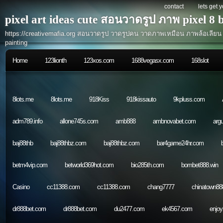
contact
lets get 
pixel art ideas cute สอนวาดรูป ภาพ pixel 8 
https://creativemafia.org สอนวาดรูป วาดรูปคน วาดภาพเหมือน ภาพล้อเลียน ว
painting
Home
123lionth
123xos.com
1688vegasx.com
168slot
8lots.me
8lots.me
918Kiss
918kissauto
9kpluss.com
adm789.info
allone745s.com
amb888
ambnovabet.com
arg
baj88thb
baj88thbz.com
baj88thbz.com
bar4game24hr.com
betm4vip.com
betworld369hot.com
bio285th.com
bombet888.win
Casino
cc11388.com
cc11388.com
chang7777
chinatown88
dr888bet.com
dr888bet.com
du2477.com
ek4567.com
enjoy