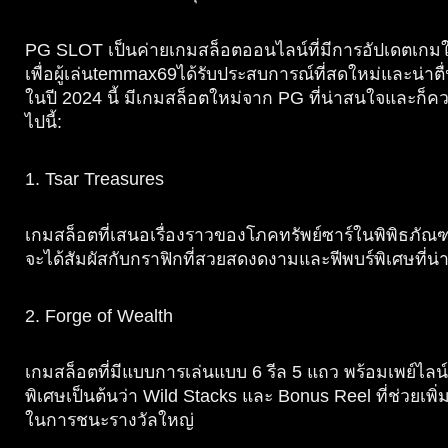
tm69.xyz
PG SLOT เป็นค่ายเกมสล็อตออนไลน์ที่มีการอัปเดตเกมให
1
เพื่อผู้เล่นtemmax69ได้รับประสบการณ์ที่สดใหม่และน่าตื่
ในปี 2024 นี้ มีเกมสล็อตใหม่จาก PG ที่น่าสนใจและก็ค
November
ไปนี้:
68
1. Tsar Treasures
เกมสล็อตที่เสนอเรื่องราวของโภคทรัพย์ซาร์ในพิพิธภัณ
จะได้สัมผัสกับกราฟิกที่สวยสดงดงามและฟีพบร์พิเศษที่น่าต
2. Forge of Wealth
เกมสล็อตที่มีแบบการเล่นแบบ 6 รีล 5 แถว พร้อมเพย์ไลน์ 
พิเศษเป็นต้นว่า Wild Stacks และ Bonus Reel ที่ช่วยเพิ
ในการชนะรางวัลใหญ่