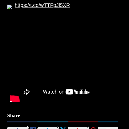
https://t.co/wTTFpJl5XR
Share