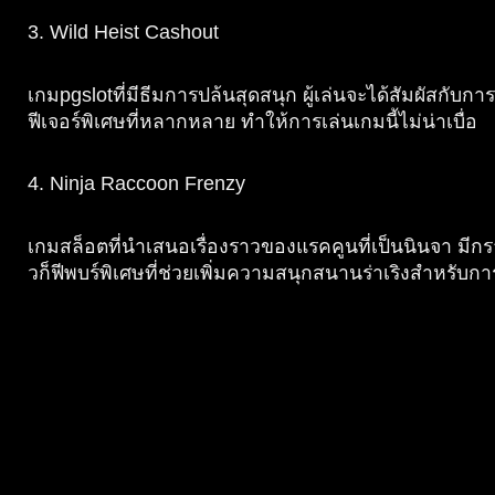
3. Wild Heist Cashout
เกมpgslotที่มีธีมการปล้นสุดสนุก ผู้เล่นจะได้สัมผัสกับการ
ฟีเจอร์พิเศษที่หลากหลาย ทำให้การเล่นเกมนี้ไม่น่าเบื่อ
4. Ninja Raccoon Frenzy
เกมสล็อตที่นำเสนอเรื่องราวของแรคคูนที่เป็นนินจา มีกราฟ
วก็ฟีพบร์พิเศษที่ช่วยเพิ่มความสนุกสนานร่าเริงสำหรับกา