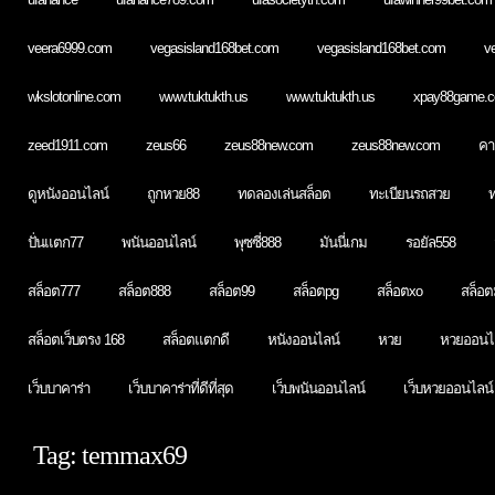
veera6999.com
vegasisland168bet.com
vegasisland168bet.com
ve
wkslotonline.com
www.tuktukth.us
www.tuktukth.us
xpay88game.
zeed1911.com
zeus66
zeus88new.com
zeus88new.com
คา
ดูหนังออนไลน์
ถูกหวย88
ทดลองเล่นสล็อต
ทะเบียนรถสวย
ท
ปั่นแตก77
พนันออนไลน์
พุซซี่888
มันนี่เกม
รอยัล558
สล็อต777
สล็อต888
สล็อต99
สล็อตpg
สล็อตxo
สล็อตม
สล็อตเว็บตรง 168
สล็อตแตกดี
หนังออนไลน์
หวย
หวยออนไ
เว็บบาคาร่า
เว็บบาคาร่าที่ดีที่สุด
เว็บพนันออนไลน์
เว็บหวยออนไลน์
Tag: temmax69