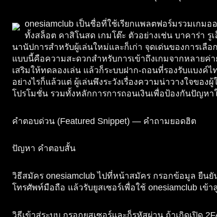
onesiamclub เป็นชื่อที่ใช้เรียกแพลตฟอร์มรวมเกมออน
ทั้งสล็อต คาสิโนสด เกมโต๊ะ ตัวอย่างเช่น บาคาร่า รู
นานัปการสำหรับผู้เล่นใหม่และก็เก่า จุดเด่นของการเลื
แบบนี้คือความสะดวกสำหรับการเข้าถึงเกมจากหลายค่าย โ
เสริมให้ทดลองเล่น แล้วก็ระบบฝาก-ถอนที่รองรับแบงค์ไท
อย่างไรก็แล้วแต่ ผู้เล่นพึงระวังเรื่องความน่าวางใจของผู
โปรโมชั่น รวมทั้งหลักการการถอนเงินเพื่อป้องกันปัญ
คำตอบด่วน (Featured Snippet) — คำถามยอดฮิต
ปัญหา คำตอบสั้น
วิธีสมัคร onesiamclub ไปที่หน้าสมัคร กรอกข้อมูล ยืน
โทรศัพท์มือถือ แล้วรับยูสเซอร์เพื่อใช้ onesiamclub เข้าส
วิธีเข้าสู่ระบบ กรอกยูสเซอร์และก็รหัสผ่าน ถ้าเกิดเปิด 2