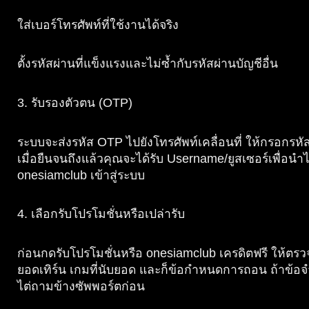
ใส่เบอร์โทรศัพท์ที่ใช้งานได้จริง
ตั้งรหัสผ่านที่แข็งแรงและไม่ซ้ำกับรหัสผ่านบัญชีอื่น
3. รับรองตัวตน (OTP)
ระบบจะส่งรหัส OTP ไปยังโทรศัพท์เคลื่อนที่ ให้กรอกรหัส
เมื่อยืนจนถึงแล้วคุณจะได้รับ Username/ยูสเซอร์เพื่อนำ
onesiamclub เข้าสู่ระบบ
4. เลือกรับโปรโมชั่นหรือเปล่ารับ
ก่อนกดรับโปรโมชั่นหรือ onesiamclub เครดิตฟรี ให้ตรวจเ
ยอดเทิร์น เกมที่นับยอด และก็ข้อกำหนดการถอน ถ้าข้อจำ
ไต่ถามข้างซัพพอร์ตก่อน