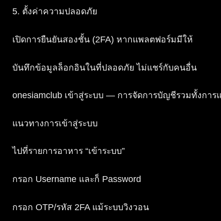
5. ตั้งค่าความปลอดภัย
เปิดการยืนยันสองชั้น (2FA) หากแพลตฟอร์มมีให้
บันทึกข้อมูลล็อกอินในที่ปลอดภัย ไม่แชร์กับคนอื่น
onesiamclub เข้าสู่ระบบ — การจัดการบัญชีรวมทั้งการแ
แนวทางการเข้าสู่ระบบ
ไปที่รายการอาหาร “เข้าระบบ”
กรอก Username และก็ Password
กรอก OTP/รหัส 2FA แม้ระบบวิงวอน