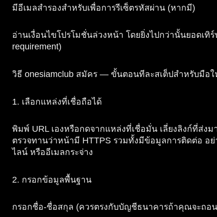
มีอีเมลสำรองสำหรับเพื่อการรีเซ็ตรหัสผ่าน (หากมี)
อ่านเงื่อนไขโปรโมชั่นล่วงหน้า โดยยิ่งไปกว่านั้นยอดเทิร
requirement)
วิธี onesiamclub สมัคร — ขั้นตอนทีละสเต็ปสำหรับมือใ
1. เลือกแหล่งที่เชื่อถือได้
พิมพ์ URL เองหรือกดจากแหล่งที่เชื่อมั่น เลี่ยงลิงก์ที่ส่งม
ตรวจทานว่าหน้ามี HTTPS รวมทั้งมีข้อมูลการติดต่อ อย
ไลน์ หรืออีเมลกระจ่าง
2. กรอกข้อมูลพื้นฐาน
กรอกชื่อ-ชื่อสกุล (ควรตรงกับบัญชีธนาคารถ้าคุณจะถอน