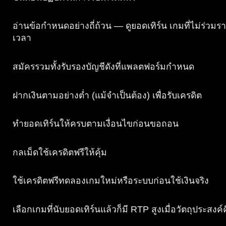
อ่านข้อกำหนดอย่างถี่ถ้วน — ดูยอดเทิร์น เกมที่ไม่ร่วม
เวลา
สมัครรวมทั้งรับรองบัญชีดังที่แพลตฟอร์มกำหนด
ฝากเงินตามอย่างต่ำ (แม้จำเป็นต้อง) เพื่อรับเครดิต
ทำยอดเทิร์นให้ครบตามเงื่อนไขก่อนขอถอน
กลเม็ดใช้เครดิตฟรีให้คุ้ม
ใช้เครดิตฟรีทดลองเกมใหม่หรือระบบก่อนใช้เงินจริง
เลือกเกมที่นับยอดเทิร์นแล้วก็มี RTP สูงเมื่อวัตถุประสง