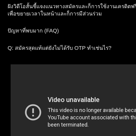
ฝังวิดีโอสั้นชี้แจงแนวทางสมัครและก็การใช้งานเครดิตฟ
เพื่อขยายเวลาในหน้าและก็การมีส่วนร่วม
ปัญหาที่พบมาก (FAQ)
Q: สมัครสุดแท้แต่ยังไม่ได้รับ OTP ทำเช่นไร?