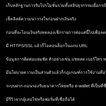
เก็บหลักฐานการรับโปรโมชั่นรวมทั้งสลิปธุรกรรมเผื่อกรณี
เช็คลิสต์ความน่าวางใจก่อนฝากเงินจริง
ก่อนที่จะโอนเงินจริงทดลองเช็กรายการต่อแต่นี้ไปเพื่อลด
มี HTTPS/SSL แล้วก็ไอคอนล็อกในแถบ URL
ข้อมูลการติดต่อแจ่มชัด ตัวอย่างเช่น แชทสด เบอร์โทร ห
มีนโยบายความเป็นส่วนตัวแล้วก็กฎเกณฑ์การใช้งานที่อ่
ระบบฝาก-ถอนรองรับธนาคารไทยหรือ e-wallet ที่เป็นที่ช
มีรีวิวจากผู้เล่นใช่หรือฟอรัมที่เชื่อถือได้