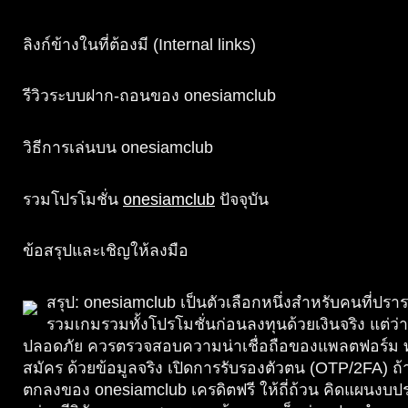
ลิงก์ข้างในที่ต้องมี (Internal links)
รีวิวระบบฝาก-ถอนของ onesiamclub
วิธีการเล่นบน onesiamclub
รวมโปรโมชั่น
onesiamclub
ปัจจุบัน
ข้อสรุปและเชิญให้ลงมือ
สรุป: onesiamclub เป็นตัวเลือกหนึ่งสำหรับคนที่ป
รวมเกมรวมทั้งโปรโมชั่นก่อนลงทุนด้วยเงินจริง แต่ว่
ปลอดภัย ควรตรวจสอบความน่าเชื่อถือของแพลตฟอร์ม 
สมัคร ด้วยข้อมูลจริง เปิดการรับรองตัวตน (OTP/2FA) ถ้า
ตกลงของ onesiamclub เครดิตฟรี ให้ถี่ถ้วน คิดแผนงบ