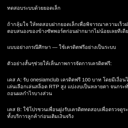
ทดสอบระบบด้วยยอดเล็ก
ถ้ากลุ้มใจ ให้ทดสอบฝากยอดเล็กเพื่อพิจารณาความเร็ว
ตอบสนองของข้างซัพพอร์ตก่อนฝากมากไม่น้อยเลยทีเดี
แบบอย่างกรณีศึกษา — ใช้เครดิตฟรีอย่างเป็นระบบ
ตัวอย่างสั้นๆช่วยให้เห็นภาพการจัดการเครดิตฟรี:
เคส A: รับ onesiamclub เครดิตฟรี 100 บาท โดยมีเงื่อนไขเ
เล่นเลือกเล่นสล็อต RTP สูง แบ่งงบเป็นหลายตา จนกระทั่
ถอนผลกำไรบางส่วน
เคส B: ใช้โปรชวนเพื่อนฝูงรับเครดิตทดสอบเพื่อตรวจด
ทั้งบริการลูกค้าก่อนเติมเงินจริง