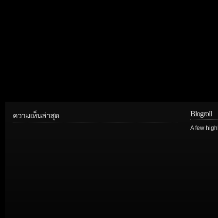
Blogroll
ความเห็นล่าสุด
A few hig