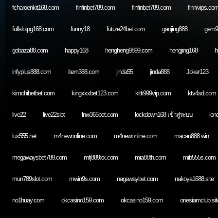
fcharoenkit168.com
finfinbet789.com
finfinbet789.com
finnivips.co
fullslotpg168.com
funny18
future24bet.com
gaojing888
gem9
gobaza88.com
happy168
hengheng9899.com
hengjing168
h
infyplus888.com
item388.com
jinda55
jinda888
Joker123
kimchibetbet.com
kingxxxbet123.com
kitti999vip.com
ktv4sd.com
live22
live22slot
lnw365bet.com
lockdown168 เข้าสู่ระบบ
lon
lux555.net
m4newonline.com
m4newonline.com
macau888.win
megawaysbet789.com
mfj889xx.com
mia88th.com
mib555s.com
mun789slot.com
mwin9s.com
nagawaybet.com
nakoya1688.site
no1huay.com
okcasino159.com
okcasino159.com
onesiamclub.sit