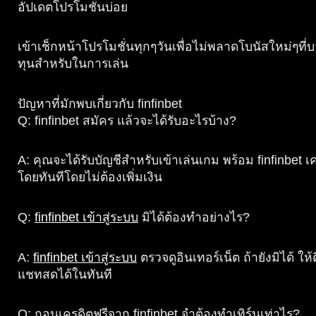
อัปเดตโปรโมชั่นบ่อย
เข้าเช็กหน้าโปรโมชั่นทุกๆวันเพื่อไม่พลาดโบนัสใหม่ๆที่บ
ทุนสำหรับในการเล่น
ปัญหาที่มักพบเกี่ยวกับ finfinbet
Q: finfinbet สมัคร แล้วจะได้รับอะไรบ้าง?
A: คุณจะได้รับบัญชีสำหรับเข้าเล่นเกม พร้อม finfinbet 
โดยทันทีโดยไม่ต้องเพิ่มเงิน
Q:
finfinbet เข้าสู่ระบบ
มิได้ต้องทำอย่างไร?
A:
finfinbet เข้าสู่ระบบ
ตรวจดูอินเทอร์เน็ต ถ้ายังมิได้ ให
แชทสดได้ในทันที
Q: ถอนเครดิตฟรีจาก finfinbet จำต้องทำเทิร์นเท่าไร?