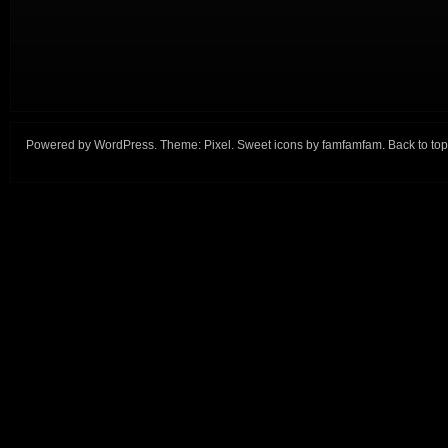
Powered by
WordPress
. Theme:
Pixel
. Sweet icons by
famfamfam
.
Back to top