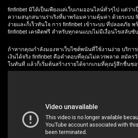
finfinbet มิได้เป็นเพียงแค่เว็บเกมออนไลน์ทั่วๆไป แต่ว่า
ความสนุกสนานร่าเริงที่มาพร้อมความคุ้มค่า ด้วยระบบ fin
ง่ายและก็เร็วทันใจ การ finfinbet เข้าระบบ ที่ปลอดภัย พ
finfinbet เครดิตฟรี สำหรับทุกคนแบบไม่มีเงื่อนไขสลับซั
ถ้าหากคุณกำลังมองหาเว็บไซต์พนันที่ใช้งานง่าย บริกา
เงินได้จริง finfinbet คือคำตอบที่คุณไม่ควรพลาด สมัครวัน
ในทันที แล้วก็เริ่มต้นสร้างรายได้จากเกมที่คุณรู้สึกชื่นช