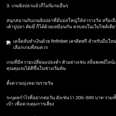
3. เกมยิงปลาแล้วก็ไม่นิเกมอื่นๆ
สนุกสนานกับเกมยิงปลาที่มีบอสใหญ่ให้ล่ารางวัล หรือเลือ
เต้าปูปลา ดัมมี่ ก็ได้ด้วยเหมือนกัน ครบจบในเว็บไซต์เดีย
เคล็ดลับทำเงินด้วย finfinbet เครดิตฟรี สำหรับมือใหม
เลือกเกมที่สมควร
เกมที่มีความเปลี่ยนแปลงต่ำ ตัวอย่างเช่น สล็อตเพย์ไลน์
คุณคุมงบได้ดีขึ้นในช่วงเริ่มต้น
ตั้งความมุ่งหมายรายวัน
ระบุผลกำไรที่อยากต่อวัน ดังเช่นว่า 200–500 บาท รวมทั้ง
เป้า เพื่อควบคุมการเสี่ยง