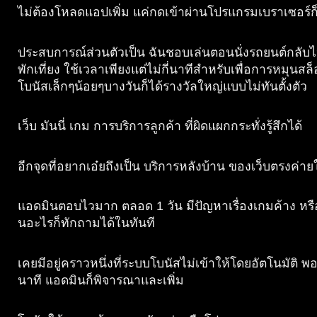
ไม่ต้องโหลดแอปเพิ่ม แค่กดเข้าผ่านโปรแกรมเบราเซอร์ก็
ประสบการณ์ส่วนตัวเป็น ฉันชอบเล่นตอนนั่งรถยนต์กลับไ
พักเที่ยง ใช้เวลาเพียงแต่ไม่กี่นาทีสำหรับเพื่อการหมุนสล็
โบนัสเล็กๆน้อยๆบางวันก็ได้รางวัลใหญ่แบบไม่ทันตั้งตัว
เว็บ มันนี่ เกม การบริการลูกค้า ที่ผิดแผกกระทั่งรู้สึกได้
อีกจุดที่อยากเอ๋ยถึงเป็น บริการหลังบ้าน ของเว็บตรงค่ายใ
แอดมินตอบไวมาก ตลอด 1 วัน มีปัญหาเรื่องเกมค้าง หรื
นอะไรก็ทักถามได้ในทันที
เคยมีอยู่คราวหนึ่งที่ระบบโบนัสไม่เข้าให้โดยอัตโนมัติ พอ
นาที แอดมินก็พิจารณาและเพิ่ม