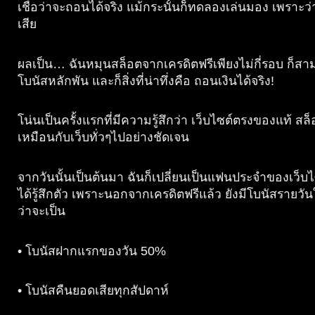
เชื่อว่าจะถอนได้จริง แม้กระนั้นก็ทดลองเล่นมอง เพราะว่
เสีย
ผลเป็น… ฉันหมุนสล็อตจากเครดิตฟรีเพียงไม่กี่รอบ ก็สา
โบนัสหลักพัน และก็สิ่งที่น่าทึ่งคือ ถอนเงินได้จริง!
โน่นเป็นครั้งแรกที่มีความรู้สึกว่า เว็บไซต์ตรงของแท้ สล็
เหมือนกับเว็บทั่วๆไปอย่างชัดเจน
จากวันนั้นเป็นต้นมา ฉันก็เปลี่ยนเป็นแฟนประจำของเว็บไ
ได้รู้สึกตัว เพราะนอกจากเครดิตฟรีแล้ว ยังมีโบนัสรายวั
ว่าจะเป็น
• โบนัสฝากแรกของวัน 50%
• โบนัสคืนยอดเสียทุกสัปดาห์