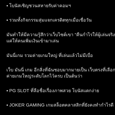
• โบนัสเชิญชวนสหายรับค่าคอมฯ
• รวมทั้งกิจกรรมสุ่มแจกเครดิตทุกเมื่อเชื่อวัน
มันทำให้มีความรู้สึกว่าเว็บไซต์เขา “คืนกำไรให้ผู้เล่นจริง
แค่ให้คนเพิ่มเงินเข้ามาเล่น
มันนี่เกม รวมค่ายเกมใหญ่ ที่เล่นแล้วไม่มีเบื่อ
เว็บ มันนี่ เกม อีกสิ่งที่ฉันชอบมากมายเป็น เว็บตรงที่เลื
ค่ายเกมใหญ่ระดับโลกไว้ครบ เป็นต้นว่า
• PG SLOT ที่ลือชื่อเรื่องภาพสวย โบนัสแตกง่าย
• JOKER GAMING เกมสล็อตคลาสสิกที่ยังคงทำกำไรดี