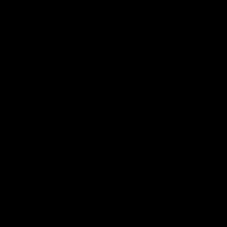
Top
34
by
Vernell
Moneygame