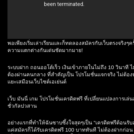
พอเพียงเริ่มเล่าเรียนและก็ทดลองสมัครกับเว็บตรงจริงๆค
ความแตกต่างกันเด่นชัดมากมาย!
ระบบฝาก ถอนออโต้เร็ว เงินเข้าภายในไม่ถึง 10 วินาที ไม่
ต้องผ่านคนกลาง ที่สำคัญเป็น โปรโมชั่นแจกจริง ไม่ต้อง
แยะเสมือนเว็บไซต์เอเย่นต์
เว็บ มันนี่ เกม โปรโมชั่นเครดิตฟรี ที่เปลี่ยนแปลงการเล
ชั่วกัลปวสาน
อย่างแรกที่ทำให้ฉันซาบซึ้งใจสุดๆเป็น “เครดิตฟรีต้อนรับ
แค่สมัครก็ได้รับเครดิตฟรี 100 บาททันที ไม่ต้องฝากก่อน เ