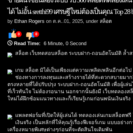
ได้ ไม่อั้น sretthi99 เศรษฐีใหม่ต้องเป็นคุณ Top 28
by
Ethan Rogers
on ต.ค..01, 2025, under
สล็อต
0
0
Read Time:
6 Minute, 0 Second
สล็อต เว็บทดสอบสล็อต ระบบฝาก-ถอนอัตโนมัติ ล้ำส
เกม สล็อต มิได้เป็นเพียงแต่ความเพลิดเพลินอีกต่อไป
ช่องทางการลงทุนและสร้างรายได้ที่สะดวกสบายมากยิ่
ตรงหลายที่ได้ปรับปรุง ระบบฝาก-ถอนอัตโนมัติ เพื่อผู้เล่
ที่เร็วทันใจ ไม่ต้องรอนาน นอกจากนั้นยังมี เว็บทดลองสล็อต
ใหม่ได้ฝึกซ้อมแนวทางและก็เรียนรู้เกมก่อนพนันเงินจริง
แพลตฟอร์มที่เปิดให้ผู้เล่นได้ ทดลองเล่นเกมสล็อตฟรี
เงินจริง เป็นหลักที่ให้คุณรู้เรื่องฟีเจอร์เกม แบบอย่า
เครื่องหมายพิเศษต่างๆก่อนที่จะตัดสินใจเดิมพัน