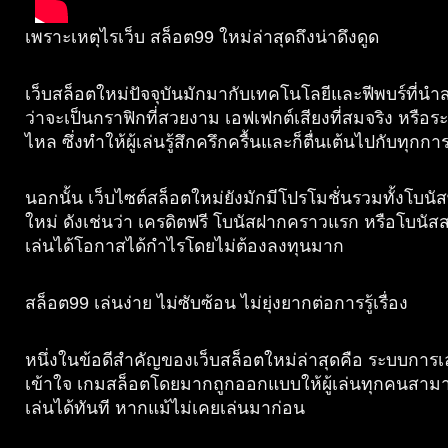
เพราะเหตุไรเว็บ สล็อต99 ใหม่ล่าสุดถึงน่าดึงดูด
เว็บสล็อตใหม่ปัจจุบันมักมากับเทคโนโลยีและฟีพบร์ที่นำสม
ว่าจะเป็นกราฟิกที่สวยงาม เอฟเฟกต์เสียงที่สมจริง หรือระ
ไหล ซึ่งทำให้ผู้เล่นรู้สึกครึกครื้นและก็ตื่นเต้นไปกับทุก
นอกนั้น เว็บไซต์สล็อตใหม่ยังมักมีโปรโมชั่นรวมทั้งโบนัส
ใหม่ ดังเช่นว่า เครดิตฟรี โบนัสฝากคราวแรก หรือโบนัสสปิน
เล่นได้โอกาสได้กำไรโดยไม่ต้องลงทุนมาก
สล็อต99 เล่นง่าย ไม่ซับซ้อน ไม่ยุ่งยากต่อการรู้เรื่อง
หนึ่งในข้อดีสำคัญของเว็บสล็อตใหม่ล่าสุดคือ ระบบการเล
เข้าใจ เกมสล็อตโดยมากถูกออกแบบให้ผู้เล่นทุกคนสามารถร
เล่นได้ทันที หากแม้ไม่เคยเล่นมาก่อน