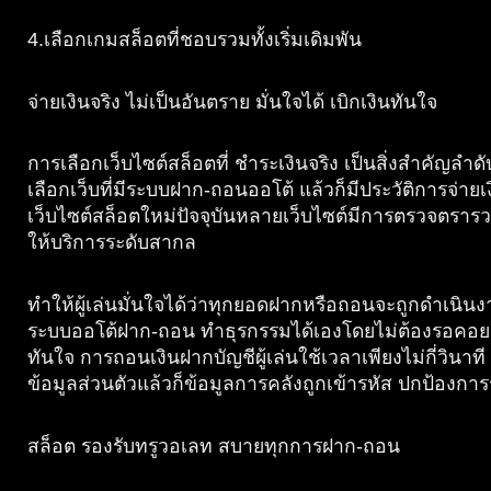
4.เลือกเกมสล็อตที่ชอบรวมทั้งเริ่มเดิมพัน
จ่ายเงินจริง ไม่เป็นอันตราย มั่นใจได้ เบิกเงินทันใจ
การเลือกเว็บไซต์สล็อตที่ ชำระเงินจริง เป็นสิ่งสำคัญลำด
เลือกเว็บที่มีระบบฝาก-ถอนออโต้ แล้วก็มีประวัติการจ่ายเงิ
เว็บไซต์สล็อตใหม่ปัจจุบันหลายเว็บไซต์มีการตรวจตรารวมท
ให้บริการระดับสากล
ทำให้ผู้เล่นมั่นใจได้ว่าทุกยอดฝากหรือถอนจะถูกดำเนินง
ระบบออโต้ฝาก-ถอน ทำธุรกรรมได้เองโดยไม่ต้องรอคอย
ทันใจ การถอนเงินฝากบัญชีผู้เล่นใช้เวลาเพียงไม่กี่วินา
ข้อมูลส่วนตัวแล้วก็ข้อมูลการคลังถูกเข้ารหัส ปกป้องการ
สล็อต รองรับทรูวอเลท สบายทุกการฝาก-ถอน