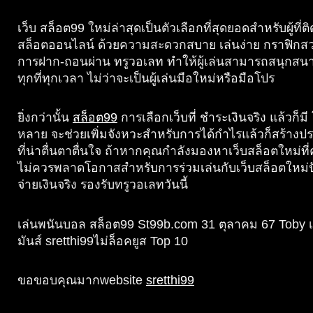
เว็บ สล็อต99 ใหม่ล่าสุดเป็นตัวเลือกที่สุดยอดสำหรับผู้ที่
สล็อตออนไลน์ ด้วยความสะดวกสบาย เล่นง่าย กราฟิกส
การฝาก-ถอนผ่าน ทรูวอเลท ทำให้ผู้เล่นสามารถสนุกสน
ทุกที่ทุกเวลา ไม่ว่าจะเป็นผู้เล่นมือใหม่หรือมือโปร
ยิ่งกว่านั้น
สล็อต99
การเลือกเว็บที่ ชำระเงินจริง แล้วก็ม
หลาย จะช่วยเพิ่มจังหวะสำหรับการได้กำไรแล้วก็สร้าง
ที่น่าตื่นตาตื่นใจ ถ้าหากคุณกำลังมองหาเว็บสล็อตใหม่ที่
ไม่ควรพลาดโอกาสสำหรับการร่วมเล่นกับเว็บสล็อตใหม่ปัจ
จ่ายเงินจริง รองรับทรูวอเลทวันนี้
เล่นพนันบอล สล็อต99 St99b.com 31 ตุลาคม 67 Toby
มันส์ sretthi99ไม่ล็อคยูส Top 10
ขอขอบคุณมากwebsite
sretthi99