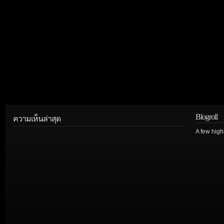
Blogroll
ความเห็นล่าสุด
A few hig