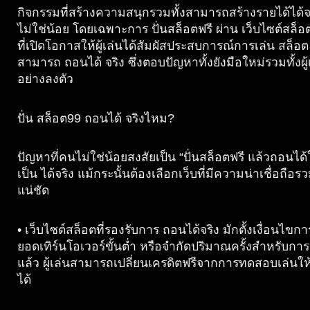
กิจกรรมที่สร้างความสนุกรวมทั้งสามารถสร้างรายได้ได้จร
ไม่ใช่น้อย โดยเฉพาะการ ปั่นสล็อตฟรี ผ่าน เว็บไซต์สล็อ
ที่เปิดโอกาสให้ผู้เล่นได้สัมผัสประสบการณ์การเล่น สล็อต
สามารถ ถอนได้ จริง ซึ่งตอบปัญหาทั้งยังมือใหม่รวมทั้งผู้
อย่างลงตัว
ปั่น สล็อต99 ถอนได้ จริงไหม?
ปัญหาที่คนไม่ใช่น้อยสงสัยเป็น “ปั่นสล็อตฟรี แล้วถอนได
เป็น ได้จริง แม้กระนั้นต้องเลือกเว็บที่มีความน่าเชื่อถือรว
แน่ชัด
• เว็บไซต์สล็อตที่รองรับการ ถอนได้จริง มักตั้งเงื่อนไขก
ยอดเทิร์นโอเวอร์ขั้นต่ำ หรือจำกัดปริมาณครั้งสำหรับก
แล้ว ผู้เล่นสามารถเปลี่ยนเครดิตฟรีจากการทดสอบเล่นให้เ
ได้