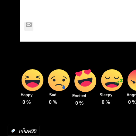
Ethan Rogers
noreply@creativemafia.org
Happy
Sad
Sleepy
Angr
Excited
0
%
0
%
0
%
0
0
%
:
สล็อต99