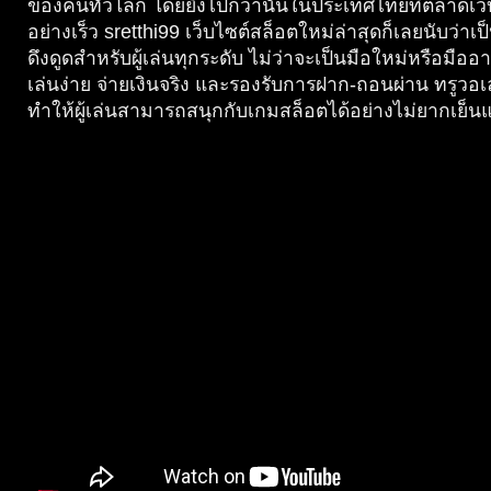
ของคนทั่วโลก โดยยิ่งไปกว่านั้นในประเทศไทยที่ตลาดเว็
อย่างเร็ว sretthi99 เว็บไซต์สล็อตใหม่ล่าสุดก็เลยนับว่าเป็
ดึงดูดสำหรับผู้เล่นทุกระดับ ไม่ว่าจะเป็นมือใหม่หรือมืออา
เล่นง่าย จ่ายเงินจริง และรองรับการฝาก-ถอนผ่าน ทรูวอเ
ทำให้ผู้เล่นสามารถสนุกกับเกมสล็อตได้อย่างไม่ยากเย็น