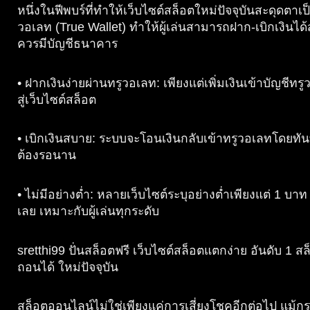
หนึ่งในฟีพบร์ที่ทำให้เว็บไซต์สล็อตใหม่ปัจจุบันสะดุดตาเ
วอเลท (True Wallet) ทำให้ผู้เล่นสามารถฝาก-เบิกเงินได้
ควรมีบัญชีธนาคาร
• ฝากเงินง่ายผ่านทรูวอเลท: เพียงแต่เพิ่มเงินเข้าบัญชีท
สู่เว็บไซต์สล็อต
• เบิกเงินสบาย: ระบบจะโอนเงินกลับเข้าทรูวอเลทโดยทันที
ต้องรอนาน
• ไม่มีอย่างต่ำ: หลายเว็บไซต์ระบุอย่างต่ำเพียงแต่ 1 บาท 
เลย เหมาะกับผู้เล่นทุกระดับ
sretthi99 ปั่นสล็อตฟรี เว็บไซต์สล็อตแตกง่าย อันดับ 1 ส
ถอนได้ ใหม่ปัจจุบัน
สล็อตออนไลน์ไม่ใช่เพียงแค่การเสี่ยงโชคอีกต่อไป แม้กระ