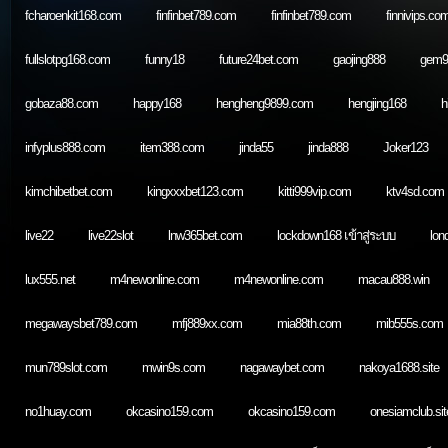
fcharoenkit168.com
finfinbet789.com
finfinbet789.com
finnivips.co
fullslotpg168.com
funny18
future24bet.com
gaojing888
gem9
gobaza88.com
happy168
hengheng9899.com
hengjing168
h
infyplus888.com
item388.com
jinda55
jinda888
Joker123
kimchibetbet.com
kingxxxbet123.com
kitti999vip.com
ktv4sd.com
live22
live22slot
lnw365bet.com
lockdown168 เข้าสู่ระบบ
lon
lux555.net
m4newonline.com
m4newonline.com
macau888.win
megawaysbet789.com
mfj889xx.com
mia88th.com
mib555s.com
mun789slot.com
mwin9s.com
nagawaybet.com
nakoya1688.site
no1huay.com
okcasino159.com
okcasino159.com
onesiamclub.sit