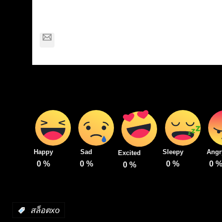
Ethan Rogers
noreply@creativemafia.org
Happy
Sad
Sleepy
Angr
Excited
0
%
0
%
0
%
0
0
%
:
สล็อตxo