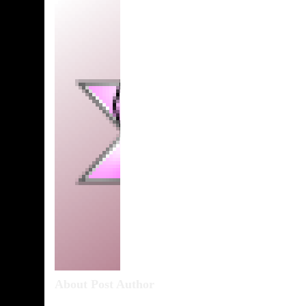
About Post Author