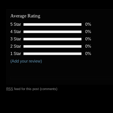
Average Rating
5 Star
0%
4 Star
0%
3 Star
0%
2 Star
0%
1 Star
0%
(Add your review)
RSS
feed for this post (comments)