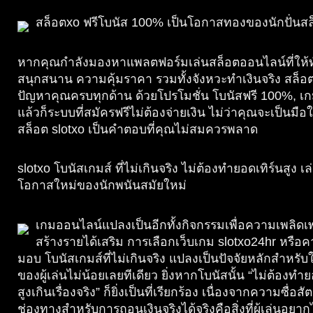
สล็อตxo ฟรีโบนัส 100% เป็นโอกาสทองของนักปั่นส
หากคุณกำลังมองหาแพลตฟอร์มเล่นสล็อตออนไลน์ที่ให้ท
สนุกสนาน ความคุ้มราคา รวมทั้งจังหวะทำเงินจริง สล็
ปัญหาคุณครบทุกด้าน ด้วยโปรโมชั่น โบนัสฟรี 100%, เกม
แล้วก็ระบบที่สมัครฟรีไม่ต้องจ่ายเงิน ไม่ว่าคุณจะเป็นมือ
สล็อต slotxo เป็นคำตอบที่คุณไม่สมควรพลาด
slotxo โบนัสเกมส์ ที่ไม่เกินจริง ไม่ต้องทำยอดเทิร์นสูง เล่
โอกาสใหม่ของนักพนันสมัยใหม่
เกมออนไลน์แปลงเป็นอีกทั้งกิจกรรมเพื่อความเพลิดเพ
สร้างรายได้เสริม การเลือกเว็บเกม slotxo24hr หรือค
มอบ โบนัสเกมส์ที่ไม่เกินจริง แปลงเป็นปัจจัยหลักสำหรั
ของผู้เล่นไม่น้อยเลยทีเดียว ยิ่งหากโบนัสนั้น “ไม่ต้องทำยอ
สูงเกินเรื่องจริง” ก็ยิ่งเป็นที่เรียกร้อง เนื่องจากความซื่อส
ช่องทางสำหรับการถอนเงินจริงได้จริงคือสิ่งที่ผู้เล่นอยาก