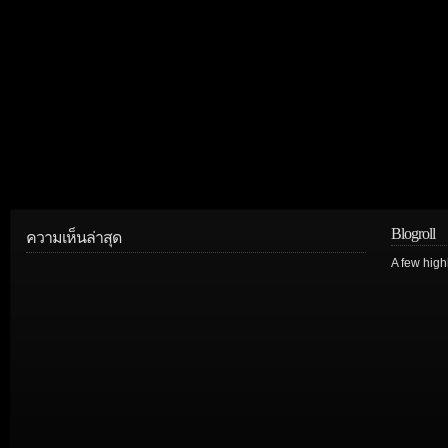
Blogroll
ความเห็นล่าสุด
A few hig