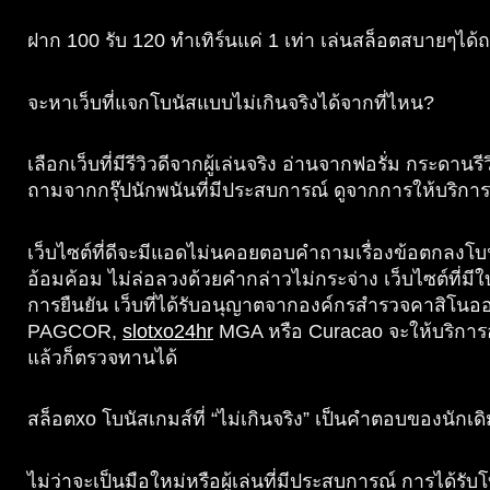
ฝาก 100 รับ 120 ทำเทิร์นแค่ 1 เท่า เล่นสล็อตสบายๆได้
จะหาเว็บที่แจกโบนัสแบบไม่เกินจริงได้จากที่ไหน?
เลือกเว็บที่มีรีวิวดีจากผู้เล่นจริง อ่านจากฟอรั่ม กระดาน
ถามจากกรุ๊ปนักพนันที่มีประสบการณ์ ดูจากการให้บริกา
เว็บไซต์ที่ดีจะมีแอดไม่นคอยตอบคำถามเรื่องข้อตกลงโบน
อ้อมค้อม ไม่ล่อลวงด้วยคำกล่าวไม่กระจ่าง เว็บไซต์ที่มี
การยืนยัน เว็บที่ได้รับอนุญาตจากองค์กรสำรวจคาสิโนออ
PAGCOR,
slotxo24hr
MGA หรือ Curacao จะให้บริการ
แล้วก็ตรวจทานได้
สล็อตxo โบนัสเกมส์ที่ “ไม่เกินจริง” เป็นคำตอบของนักเด
ไม่ว่าจะเป็นมือใหม่หรือผู้เล่นที่มีประสบการณ์ การได้รับโบ