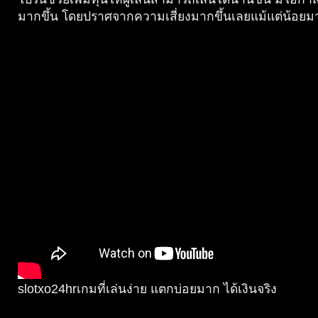
มากขึ้น โดยปราศจากความเสี่ยงมากขึ้นเลยแม้แต่น้อยม
slotxo24hrเกมที่เล่นง่าย แตกบ่อยมาก ได้เงินจริง