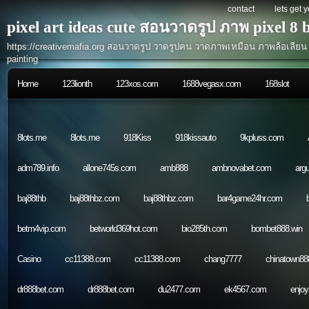
contact
lets get 
pixel art ideas cute สอนวาดรูป ภาพ pixel 8 
https://creativemafia.org สอนวาดรูป วาดรูปคน วาดภาพเหมือน ภาพล้อเลียน ว
painting
Home
123lionth
123xos.com
1688vegasx.com
168slot
8lots.me
8lots.me
918Kiss
918kissauto
9kpluss.com
adm789.info
allone745s.com
amb888
ambnovabet.com
arg
baj88thb
baj88thbz.com
baj88thbz.com
bar4game24hr.com
betm4vip.com
betworld369hot.com
bio285th.com
bombet888.win
Casino
cc11388.com
cc11388.com
chang7777
chinatown88
dr888bet.com
dr888bet.com
du2477.com
ek4567.com
enjoy