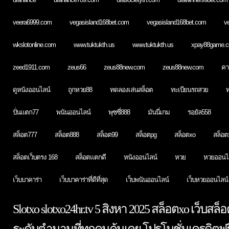
veera6999.com
vegasisland168bet.com
vegasisland168bet.com
ve
wkslotonline.com
www.tuktukth.us
www.tuktukth.us
xpay88game.
zeed1911.com
zeus66
zeus88new.com
zeus88new.com
คา
ดูหนังออนไลน์
ถูกหวย88
ทดลองเล่นสล็อต
ทะเบียนรถสวย
ท
ปั่นแตก77
พนันออนไลน์
พุซซี่888
มันนี่เกม
รอยัล558
สล็อต777
สล็อต888
สล็อต99
สล็อตpg
สล็อตxo
สล็อตม
สล็อตเว็บตรง 168
สล็อตแตกดี
หนังออนไลน์
หวย
หวยออนไ
เว็บบาคาร่า
เว็บบาคาร่าที่ดีที่สุด
เว็บพนันออนไลน์
เว็บหวยออนไลน์
Slotxo slotxo24hr.tv 5 สิงหา 2025 สล็อตxo เว็บสล
ระดับตำนานที่ทุกคนคุ้นเคย โปรโมชั่นเครดิตฟร