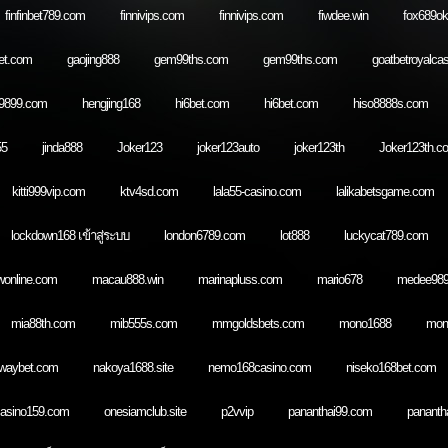
finfinbet789.com
finnivips.com
finnivips.com
fiwdee.win
fox689o
bet.com
gaojing888
gem99ths.com
gem99ths.com
goatbetroyalca
9899.com
hengjing168
hi6bet.com
hi6bet.com
hiso8888s.com
55
jinda888
Joker123
joker123auto
joker123th
Joker123th.c
kitti999vip.com
ktv4sd.com
lala55-casino.com
lalikabetsgame.com
lockdown168 เข้าสู่ระบบ
london6789.com
lot888
luckycat789.com
online.com
macau888.win
marinapluss.com
mario678
medee98
mia88th.com
mib555s.com
mmgoldsbets.com
mono1688
mon
waybet.com
nakoya1688.site
nemo168casino.com
niseko168bet.com
asino159.com
onesiamclub.site
p2vvip
pananthai99.com
pananth