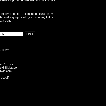
ing by! Feel free to join the discussion by
s, and stay updated by subscribing to the
ya around!
auto.xyz
vie87hd.com
ssy888play.com
88win.com
ot.golf