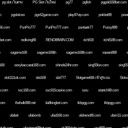
pg slot เว็บตรง
PG Slot เว็บใหม่
pg77
pgfish
pggold168bet.com
o
pgslotceo
pgx62game.com
play97vip.com
pokbet88
powe
66.com
PunPro777
PunPro777.com
puntaek77
Pussy888
ikbet.com
redkong89
RENO88WIN.COM
rich818
rich8188.com
e
sagame168
sagame168th
sagame168th.com
sawan888
168
sexybaccarat168.com
shinobi24hr.com
sing55fun.com
sing5
slot1111ok.com
slot168
slot777
Slotgame666 เข้าสู่ระบบ
Slotx
p.com
ssc168.com
ssc915casino.com
ssru
starrich99.com
.com
thehulk888.net
tia8kingbet.com
tkbpgg.com
tkbpgg.com
ufabet
ufabomb
ufad168.com
ufaheno88.com
ufam11.com
etyth.com
ufawinner99bet.com
uk369clubs.com
usa899.com
usa