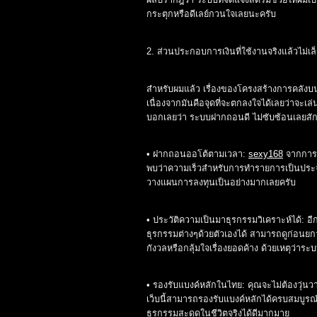
ผลปรากฎว่า ระบบที่จัดแจงสตรีมช่วยให้ผมเปล
กระตุกหรือดีเลย์กวนใจเลยนะครับ
2. ส่วนประกอบการเงินที่ใช้งานจริงแล้วไม่เล
สำหรับผมแล้ว เรื่องของโครงสร้างการคลัง
เนื่องจากมันคือจุดที่จะตกลงใจได้เลยว่าจะเล
บอกเลยว่า ระบบฝากถอนดี ไม่ซับซ้อนเลยสัก
• ฝากถอนออโต้ตามเวลา:
sexy168
จากการ
พบว่าความเร็วสำหรับการทำรายการเป็นประจำ ไ
วางแผนการลงทุนเป็นอย่างมากเลยครับ
• ประวัติความเป็นมาธุรกรรมวิเคราะห์ได้: 
ธุรกรรมต่างๆด้วยตัวเองได้ สามารถดูก่อนยกา
กังวลหรือกลุ้มใจเรื่องยอดค้าง ด้วยเหตุว่
• รองรับแบงค์หลักในไทย: คุณจะไม่ต้องวุ่นวา
เว็บนี้สามารถรองรับแบงค์หลักได้ครบสมบูรณ
ธุรกรรมสะดุดในชีวิตจริงได้ดีมากมาย