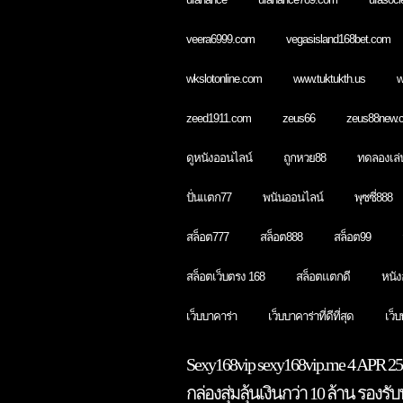
veera6999.com
vegasisland168bet.com
wkslotonline.com
www.tuktukth.us
w
zeed1911.com
zeus66
zeus88new.
ดูหนังออนไลน์
ถูกหวย88
ทดลองเล่
ปั่นแตก77
พนันออนไลน์
พุซซี่888
สล็อต777
สล็อต888
สล็อต99
สล็อตเว็บตรง 168
สล็อตแตกดี
หนัง
เว็บบาคาร่า
เว็บบาคาร่าที่ดีที่สุด
เว็
Sexy168vip sexy168vip.me 4 APR 25
กล่องสุ่มลุ้นเงินกว่า 10 ล้าน รอง