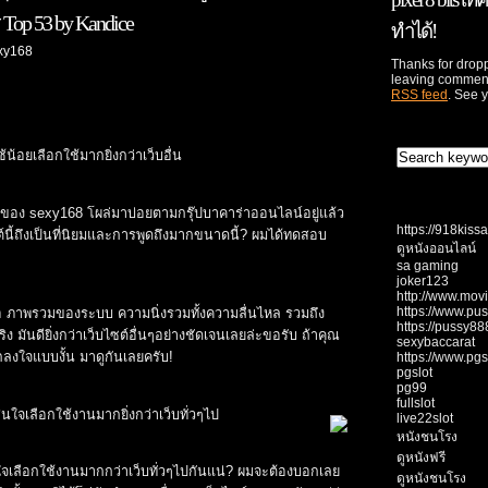
 Top 53 by Kandice
ทำได้!
xy168
Thanks for dropp
leaving comment
RSS feed
. See 
น้อยเลือกใช้มากยิ่งกว่าเว็บอื่น
่อของ sexy168 โผล่มาบ่อยตามกรุ๊ปบาคาร่าออนไลน์อยู่แล้ว
https://918kiss
์นี้ถึงเป็นที่นิยมและการพูดถึงมากขนาดนี้? ผมได้ทดสอบ
ดูหนังออนไลน์
sa gaming
joker123
http://www.mo
https://www.pu
ก็คือ ภาพรวมของระบบ ความนิ่งรวมทั้งความลื่นไหล รวมถึง
https://pussy8
มันดียิ่งกว่าเว็บไซต์อื่นๆอย่างชัดเจนเลยล่ะขอรับ ถ้าคุณ
sexybaccarat
https://www.pgsl
กลงใจแบบงั้น มาดูกันเลยครับ!
pgslot
pg99
fullslot
นใจเลือกใช้งานมากยิ่งกว่าเว็บทั่วๆไป
live22slot
หนังชนโรง
ดูหนังฟรี
ินใจเลือกใช้งานมากกว่าเว็บทั่วๆไปกันแน่? ผมจะต้องบอกเลย
ดูหนังชนโรง