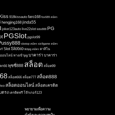
Kiss
faro168
918kissauto
fox689 สมัคร
8
jinda55
hengjing168
3
PG
joker123auto
live22slot
lotto888
PGSlot
ot
pgslot99
Pussy888
sbotop สมัคร
six9game สมัคร
Slotxo
Slot
คาสิโน
ฟรี
tkbpg สมัคร
บาคาร่า
บาคาร่า
งออนไลน์
ทางเข้าpg
สล็อต
พุซซี่888
แตก66
สล็อต99
168
สล็อต888
สล็อต666
สล็อต777
สล็อตออนไลน์
สล็อตเครดิต
ตxo
็บตรง
เครดิตฟรี
โจ๊กเกอร์123
พยายามเพื่อความ