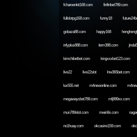
fcharoenkit168.com
finfinbet789.com
fullslotpg168.com
funny18
future24
gobaza88.com
happy168
hengheng
infyplus888.com
item388.com
jinda
kimchibetbet.com
kingxxxbet123.com
live22
live22slot
lnw365bet.com
lux555.net
m4newonline.com
m4new
megawaysbet789.com
mfj889xx.com
mun789slot.com
mwin9s.com
naga
no1huay.com
okcasino159.com
okc