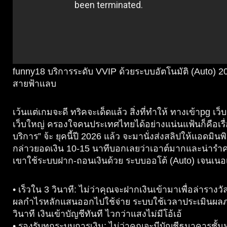
สำคัญที่สุดในสามโลกและก็เป็นเส้นแบ่งระหว่าง เซียนสล็
แตก” เลยจ๊ะ เมื่อคุณปั่นจนได้กำไรตามแผนการที่ตั้งไว้แล้
ตั้งเป้าผลกำไร 5 เท่าของเงินทุน) ให้หยุดเล่นทางเข้าpg ใ
ออกมากอดให้ชื่นใจ แล้วค่อยเอาทุนมาเล่นใหม่ในวันถัด
มีความรู้สึกว่าดวงกำลังขึ้นแล้วปั่นต่อเด็ดขาด ด้วยเหตุว่
จะชำระเงินให้คุณตลอด 24 ชั่วโมงหรอกค่ะซิส!