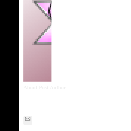
Share