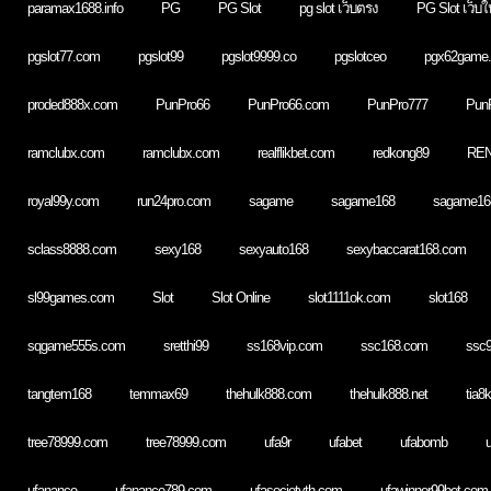
paramax1688.info
PG
PG Slot
pg slot เว็บตรง
PG Slot เว็บใ
pgslot77.com
pgslot99
pgslot9999.co
pgslotceo
pgx62game
proded888x.com
PunPro66
PunPro66.com
PunPro777
Pun
ramclubx.com
ramclubx.com
realflikbet.com
redkong89
RE
royal99y.com
run24pro.com
sagame
sagame168
sagame16
sclass8888.com
sexy168
sexyauto168
sexybaccarat168.com
sl99games.com
Slot
Slot Online
slot1111ok.com
slot168
sqgame555s.com
sretthi99
ss168vip.com
ssc168.com
ssc
tangtem168
temmax69
thehulk888.com
thehulk888.net
tia8
tree78999.com
tree78999.com
ufa9r
ufabet
ufabomb
ufanance
ufanance789.com
ufasocietyth.com
ufawinner99bet.com