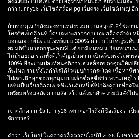
ลงถังขยะไปได้เลย ด้วยเหตุว่านาทีนี้บอกเลยว่าไม่มีอะไร
กว่า funny18 เว็บไซต์สล็อต pg เว็บตรง เว็บไซต์ใหญ่ อี
ถ้าหากคุณกำลังมองหาแหล่งรวมความสนุกที่เสิร์ฟความร
โทรศัพท์เคลื่อนที่ โดยเฉพาะสาวกค่ายเกมสล็อตลำดับหนึ
บอกเลยว่าที่นี่ตอบโจทย์แบบ 300% คำว่าเว็บใหญ่ระดับป
สมมติขึ้นมาลอยๆนะคุณพี่ แต่เขามีทุนหมุนเวียนหนาแน
ไม่มีรอยต่อ รวมทั้งที่สำคัญเป็นความเป็นเว็บตรงไม่ผ่านเอเ
100% ที่จะมาแปลงทัศนคติการเล่นสล็อตของคุณให้เปลี่ยน
ลื่นไหล รวมทั้งได้กำไรได้ไวแบบก้าวกระโดด เนื้อหานี
ไปเจาะลึกทุกซอกทุกมุมแบบเอ็กซ์คลูซีฟว่าเพราะเหตุไร f
แท่นเป็นเว็บสล็อตแมชชีนอันดับหนึ่งที่น่าดึงดูดใจที่สุดใน
เตรียมพร้อมสลัดความลังเลใจ แล้วมาฝ่าความมั่งคั่งไปพร
เจาะลึกความปัง funny18 เพราะอะไรถึงมีชื่อเสียงว่าเป็น
จักรวาล?
คำว่า เว็บใหญ่ ในตลาดสล็อตออนไลน์ปี 2026 นี้ เขาวัดกัน