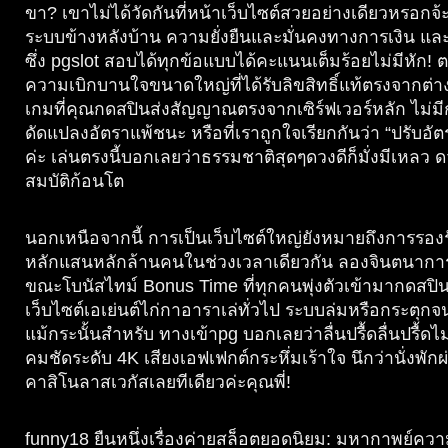
ขา? เขาไม่ได้วัดกันที่หน้าเว็บไซต์สวยอย่างเดียวหรอกจ้ะค
ระบบข้างหลังบ้าน ความยั่งยืนและมั่นคงทางการเงิน และเ
ซึ่ง pgslot สอบได้ทุกข้อแบบได้คะแนนเต็มร้อยไม่มีหัก! ตร
ความเบิกบานใจขนาดใหญ่ที่ได้รับลิขสิทธิ์แท้ตรงจากต่
เกมที่คุณกดสปินส่งสัญญาณตรงจากเซิร์ฟเวอร์หลัก ไม่มี
ดัดแปลงอัตราแพ้ชนะ หรือที่เราถูกใจเรียกกันว่า “ปรับอั
ค่ะ เล่นตรงนี้บอกเลยว่าธรรมชาติสุดๆดวงดีก็มั่งมีเหลว ด
สมบัติก้อนโต
นอกเหนือจากนี้ การเป็นเว็บไซต์ใหญ่ยังหมายถึงการรองรับ
หลักแสนหลักล้านคนในช่วงเวลาเดียวกัน ลองจินตนาก
ขณะโบนัสไทม์ Bonus Time ที่ทุกคนพุ่งตัวเข้ามากดสปิ
เว็บไซต์เอเย่นต์ไก่กาอาราเล่ทั่วไป ระบบล่มหรือกระตุกจ
แม้กระนั้นสำหรับ ทางเข้าpg บอกเลยว่าลื่นปรื้ดลื่นปรื้ด
คมชัดระดับ 4K เสียงเอฟเฟกต์กระหึ่มเร้าใจ นึกว่านั่งพักผ่
คาสิโนลาสเวกัสเลยทีเดียวค่ะคุณพี่!
funny18 ยืนหนึ่งเรื่องค่ายสล็อตยอดนิยม: มหากาพย์ความ