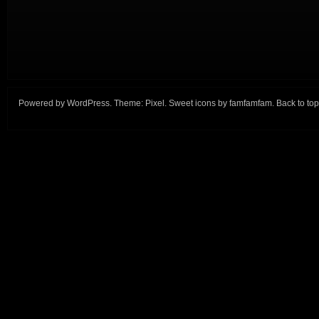
Powered by
WordPress
. Theme:
Pixel
. Sweet icons by
famfamfam
.
Back to top