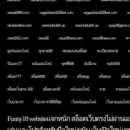
veera6999.com
vegasisland168bet.com
vegasisland168bet.com
ve
wkslotonline.com
www.tuktukth.us
www.tuktukth.us
xpay88game.
zeed1911.com
zeus66
zeus88new.com
zeus88new.com
คา
ดูหนังออนไลน์
ถูกหวย88
ทดลองเล่นสล็อต
ทะเบียนรถสวย
ท
ปั่นแตก77
พนันออนไลน์
พุซซี่888
มันนี่เกม
รอยัล558
สล็อต777
สล็อต888
สล็อต99
สล็อตpg
สล็อตxo
สล็อตม
สล็อตเว็บตรง 168
สล็อตแตกดี
หนังออนไลน์
หวย
หวยออนไ
เว็บบาคาร่า
เว็บบาคาร่าที่ดีที่สุด
เว็บพนันออนไลน์
เว็บหวยออนไลน์
Funny18 websiteแจกหนัก สล็อตเว็บตรงไม่ผ่านเอ
เล่นและโปรสำหรับมือใหม่ พนัน เว็บเปิดใหม่ เคร