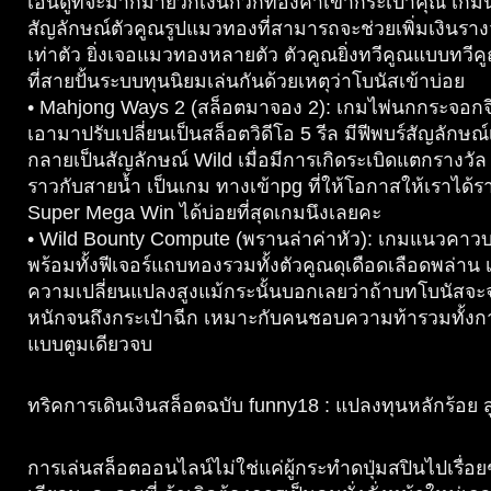
เว็บไซต์ funny18 มาให้ลุยกันจ้ะ
• Treasures of Aztec (สล็อตสาวถ้ำ): เกมในตำนานที่ไม่
เผ่าแอซเท็กโบราณลึกลับ ข้อดีของเกมนี้คือ “ตัวคูณสะสม”
แตกสม่ำเสมอ ตัวคูณยิ่งมากขึ้นแบบไร้ขีดจำกัด ยิ่งถ้าเข
ล่ะก็ ตัวคูณจะไม่รีเซ็ตกลับไปเริ่มต้นใหม่ หมุนติดคอมโบชั
บางทีอาจแปลงเงิน 10 บาทให้กลายเป็น 10,000 บาทได้ง
• Lucky Neko (สล็อตแมวกวักพามั่งมี): เจ้าแมวเหมียวเน
เอ็นดูที่จะมากมายวักเงินกวักทองคำเข้ากระเป๋าคุณ เกมนี
สัญลักษณ์ตัวคูณรูปแมวทองที่สามารถจะช่วยเพิ่มเงินราง
เท่าตัว ยิ่งเจอแมวทองหลายตัว ตัวคูณยิ่งทวีคูณแบบทวีคู