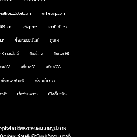
estbluez168bet.com
winherovip.com
68.com
z5vip.me
zeed1911.com
เบท
ซื้อหวยออนไลน์
ดูหนัง
าร่าออนไลน์
ปั่นสล็อต
ปั่นแตก66
็อต168
สล็อต456
สล็อต666
สล็อตเครดิตฟรี
สล็อตเว็บตรง
ตฟรี
เซ็กซี่บาคาร่า
เปิดเว็บพนัน
 pixel art ideas cute สอนวาดรูป ภาพ
ทคนิคง่ายๆ สำหรับมือใหม่ เด็กอนุบาลก็