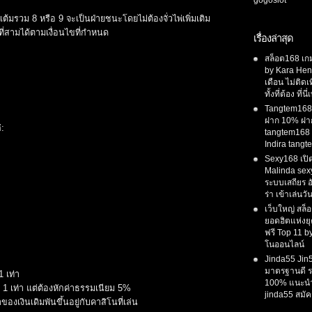
gogoslot
มีแต้มรวม 8 หรือ 9 จะเป็นฝ่ายชนะโดยไม่ต้องจั่วไพ่เพิ่มเติม
ที่สามได้ตามเงื่อนไขที่กำหนด
เรื่องล่าสุด
สล็อต168 เกมเ
by Kara He
เดือน ไม่ติดเ
ทั้งที่ต้อง ที่
Tangtem168 
ฝาก 10% ฝาก-
่:
tangtem168 ส
Indira tang
Sexy168 เปิ
Malinda sex
ระบบเสถียร อ
ร่า เข้าเล่นว
เว็บใหญ่ สล็
ยอดฮิตแห่งยุค
ฟรี Top 11 b
โนออนไลน์
Jinda55 Jin
มาตรฐานดี ร
1 เท่า
100% แนะนำเ
ัน 1 เท่า แต่ต้องหักค่าธรรมเนียม 5%
jinda55 สมัค
องเงินเดิมพันขึ้นอยู่กับคาสิโนที่เล่น