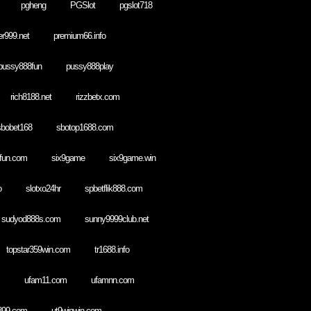
pgheng
PGSlot
pgslot718
r999.net
premium66.info
pussy888fun
pussy888play
rich8188.net
rizzbetx.com
sbobet168
sbotop1688.com
5fun.com
six9game
six9game.win
o
slotxo24hr
spbetflik888.com
sudyod888s.com
sunny9999club.net
topstar359win.com
tr1688.info
ufam11.com
ufamnn.com
899.com
ut9winwin.com