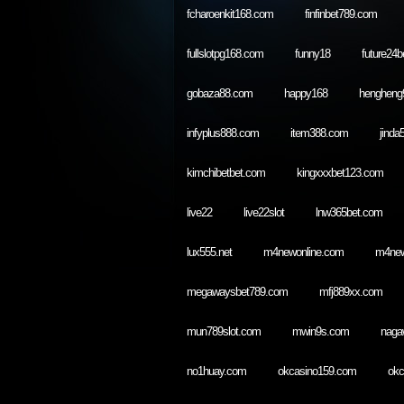
fcharoenkit168.com
finfinbet789.com
fullslotpg168.com
funny18
future24
gobaza88.com
happy168
hengheng
infyplus888.com
item388.com
jinda
kimchibetbet.com
kingxxxbet123.com
live22
live22slot
lnw365bet.com
lux555.net
m4newonline.com
m4new
megawaysbet789.com
mfj889xx.com
mun789slot.com
mwin9s.com
naga
no1huay.com
okcasino159.com
okc