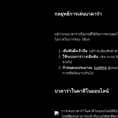
กลยุทธ์การเล่นบาคาร่า
แม้ว่าเกมบาคาร่าเป็นเกมที่ได้รับการควบคุมโด
โอกาสในการชนะ ได้แก่
เดิมพันฝั่งเจ้ามือ
: แม้ว่าจะต้องหักค่า
ใช้ระบบการวางเดิมพัน
: เช่น ระบบ Mar
หายไป
กำหนดงบประมาณ
:
baj88thb
ผู้เล่
การเสียเงินมากเกินไป
บาคาร่าในคาสิโนออนไลน์
การเล่นบาคาร่าในคาสิโนออนไลน์มีข้อด
โดยที่ผู้เล่นสามารถเข้าถึงเกมได้ทุกที่