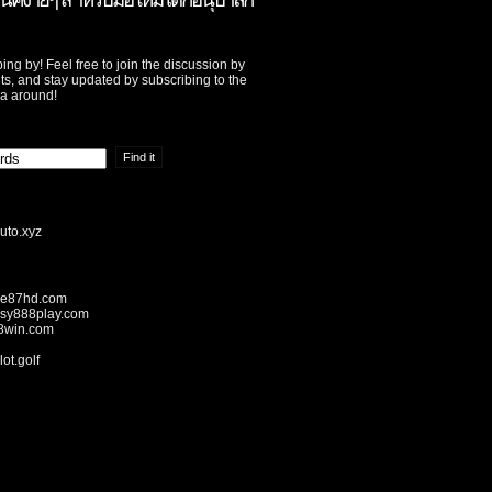
ing by! Feel free to join the discussion by
s, and stay updated by subscribing to the
ya around!
auto.xyz
vie87hd.com
ssy888play.com
88win.com
ot.golf