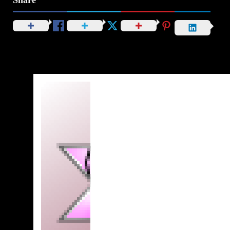
Share