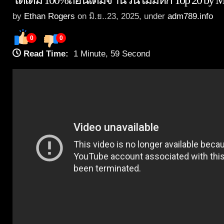
by
Ethan Rogers
on มิ.ย..23, 2025, under
adm789.info
0
0
Read Time:
1 Minute, 59 Second