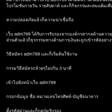
โปรโมชั่นรายวัน รายสัปดาห์ และก็กิจกรรมสะสมแต้มเพื
ความปลอดภัยแล้วก็ความน่าเชื่อถือ
เว็บ adm789 ได้รับการรับรองจากองค์กรสากลด้านความ
ส่วนตัวแล้วก็ธุรกรรมทางด้านการเงินจะถูกเข้ารหัสอย่
วิธีสมัคร adm789 และก็เริ่มต้นใช้งาน
กรรมวิธีสมัครกล้วยๆไม่เกิน 3 นาที
เข้าไปยังหน้าเว็บ adm789
กรอกข้อมูล ชื่อ-หมายเลขโทรศัพท์-บัญชีธนาคาร
ตั้งรหัสผ่านและก็กดปุ่มรับรอง