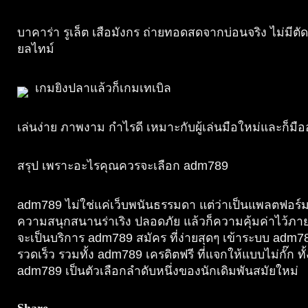
บาคาร่า รูเล็ต เสือมังกร ถ่ายทอดสดจากบ่อนจริง ไม่มีตัด
ยลไทม์
เกมยิงปลาแล้วก็เกมเทเบิล
เล่นง่าย ภาพงาม กำไรดี เหมาะกับผู้เล่นมือใหม่และก็มื
สรุป เพราะอะไรคุณควรจะเลือก adm789
adm789 ไม่ใช่แค่เว็บพนันธรรมดา แต่ว่าเป็นแพลตฟอร์
ความสนุกสนานร่าเริง ปลอดภัย แล้วก็ความคุ้มค่าไว้ภายใน
จะเป็นบริการ adm789 สมัคร ที่ง่ายสุดๆ เข้าระบบ adm78
รวดเร็ว รวมทั้ง adm789 เครดิตฟรี ที่แจกให้แบบไม่กั๊ก ทั
adm789 เป็นตัวเลือกลำดับหนึ่งของนักเดิมพันสมัยใหม่