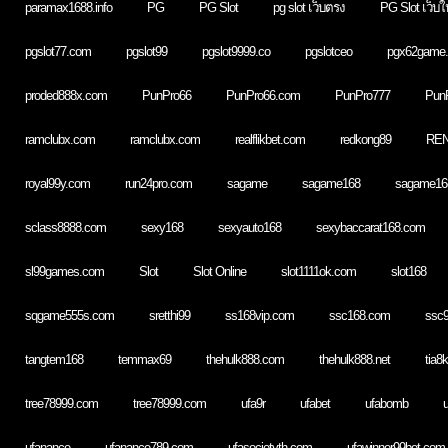
paramax1688.info
PG
PG Slot
pg slot เว็บตรง
PG Slot เว็บใ
pgslot77.com
pgslot99
pgslot9999.co
pgslotceo
pgx62game
proded888x.com
PunPro66
PunPro66.com
PunPro777
Pun
ramclubx.com
ramclubx.com
realflikbet.com
redkong89
RE
royal99y.com
run24pro.com
sagame
sagame168
sagame16
sclass8888.com
sexy168
sexyauto168
sexybaccarat168.com
sl99games.com
Slot
Slot Online
slot1111ok.com
slot168
sqgame555s.com
sretthi99
ss168vip.com
ssc168.com
ssc
tangtem168
temmax69
thehulk888.com
thehulk888.net
tia8
tree78999.com
tree78999.com
ufa9r
ufabet
ufabomb
ufanance
ufanance789.com
ufasocietyth.com
ufawinner99bet.com