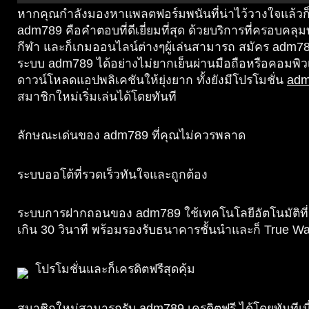
หากคุณกำลังมองหาแพลตฟอร์มพนันที่น่าไว้วางใจแล้วก็
adm789 คือคำตอบที่ดีเยี่ยมที่สุด ด้วยบริการที่ครอบคลุม
กีฬา และก็เกมออนไลน์ต่างๆผู้เล่นสามารถ สมัคร adm789 
ระบบ adm789 ได้อย่างไม่ยากเย็นผ่านมือถือหรือคอมพิวเ
ดาวน์โหลดแอปพลิเคชันให้ยุ่งยาก ทั้งยังมีโปรโมชั่น
adm
สมาชิกใหม่เริ่มเล่นได้โดยทันที
ลักษณะเด่นของ adm789 ที่คุณไม่ควรพลาด
ระบบออโต้ที่รวดเร็วทันใจและถูกต้อง
ระบบการฝากถอนของ adm789 ใช้เทคโนโลยีอัตโนมัติที่ล้
เกิน 30 วินาที พร้อมรองรับธนาคารชั้นนำและก็ True Wa
โปรโมชั่นและก็เครดิตฟรีสุดคุ้ม
สมาชิกใหม่สามารถรับ adm789 เครดิตฟรี ได้โดยทันทีเมื