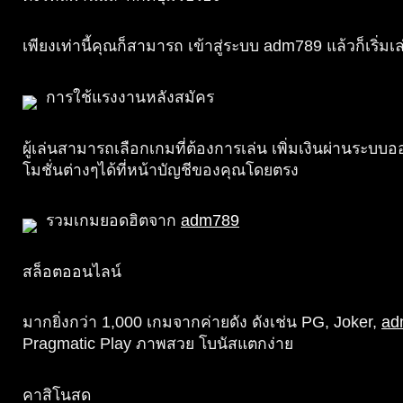
เพียงเท่านี้คุณก็สามารถ เข้าสู่ระบบ adm789 แล้วก็เริ่มเ
การใช้แรงงานหลังสมัคร
ผู้เล่นสามารถเลือกเกมที่ต้องการเล่น เพิ่มเงินผ่านระบบออ
โมชั่นต่างๆได้ที่หน้าบัญชีของคุณโดยตรง
รวมเกมยอดฮิตจาก
adm789
สล็อตออนไลน์
มากยิ่งกว่า 1,000 เกมจากค่ายดัง ดังเช่น PG, Joker,
ad
Pragmatic Play ภาพสวย โบนัสแตกง่าย
คาสิโนสด