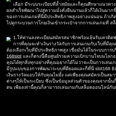
เลือก มีระบบระเบียบที่ล้ำสมัยและก็คุณศึกษาแนวทาง
ผลสำเร็จพัฒนาไปสู่ความมั่งคั่งยืนนานแล้วก็ได้เงินมา
ของการเล่นเกมที่นี่มีประสิทธิภาพสูงอย่างแน่นอน ถ้าเก
ไปดูกระบวนการโกยเงินเข้ากระเป๋าจากการเล่นเกมที่ สล็
1.ให้ท่านลงทะเบียนสมัครสมาชิกพร้อมลุ้นรับเครดิตฟ
การที่คุณจะทำเงินรางวัลกับการเล่นเกมกับเว็บที่มีคุ
ต้องเลือกเว็บที่มีประสิทธิภาพสูง เชื่อมั่นได้ในระบบการบ
168slot
และก็ตรงนี้คือศูนย์รวมความเบิกบานใจบนโลกออ
คุณได้ทุกสิ่งทุกอย่างที่คุณอยากได้ไม่ว่าจะเป็นการเล่น
มีรูปแบบของการพัฒนาระบบที่ดียอดและก็ที่นี่ slot168 ยังเ
เงินรางวัลมอบให้กับคุณไม่ยั้ง แค่เพียงคุณสมัครเป็นสม
ต่างๆให้เป็นระเบียบ ซึ่งเป็นข้อมูลส่วนตัวของคุณจากนั้นก
ตน เพียงเท่านี้คุณก็สามารถเล่นเกมกับสล็อตออนไลน์กับ