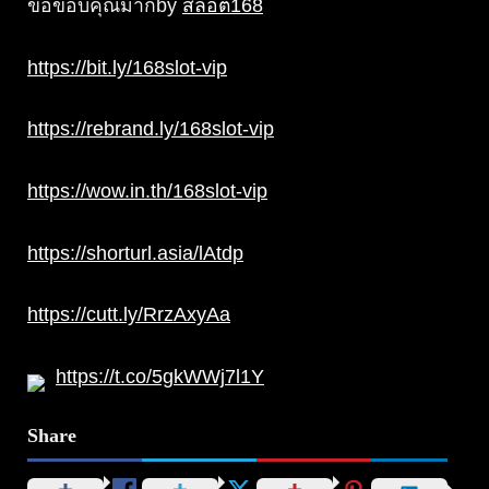
ขอขอบคุณมากby
สล็อต168
https://bit.ly/168slot-vip
https://rebrand.ly/168slot-vip
https://wow.in.th/168slot-vip
https://shorturl.asia/lAtdp
https://cutt.ly/RrzAxyAa
https://t.co/5gkWWj7l1Y
Share