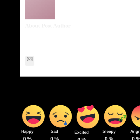
About Post Author
Ethan Rogers
noreply@creativemafia.org
Happy
Sad
Sleepy
Angr
Excited
0
%
0
%
0
%
0
0
%