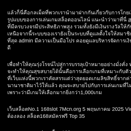
แล้วก็นี่คือกลเม็ดที่พวกเรานำมาฝากกันเกี่ยวกับการโกยเ
รูปแบบของการเล่นเกมสล็อตออนไลน์ แนะนำว่ามาที่นี่
ส
ที่มีครบวงจรมีประสิทธิภาพสูง รวมทั้งยังมีเงินรางวัลให้ก
เหนือจากนี้ระบบของเรายังเป็นระบบที่ดูแลตั้งใจให้สมาชิกได้
ที่สุด admin มีความเป็นมือโปร คอยดูแลบริหารจัดการเง
ดี
เพื่อทำให้คุณรุ่งโรจน์ไปสู่การบรรลุเป้าหมายอย่างมั่งคั่ง ท
จะทำให้คุณสุขสบายได้นั้นคือการเลือกเกมที่เหมาะกับต
ที่เว็บแห่งนี้พวกเราคัดสรรแต่ว่าสุดยอดเกมลิขสิทธิ์จากค่
นานาชาติมาไว้ให้แล้ว คุณจะสบายไปกับการเล่นเกมที่ไม่ม
เพราะว่ามีเกมให้เลือกมากยิ่งกว่า1,000เกม
เว็บสล็อตNo.1 168slot 7Mcn.org 5 พฤษภาคม 2025 Vi
ต้องลอง สล็อต168สมัครฟรี Top 35